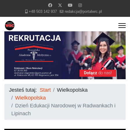
+48 503 142 937
redakcja@portalwrc.pl
Jesteś tutaj:
Start
Wielkopolska
Wielkopolska
Dzień Edukacji Narodowej w Radwankach i
Lipinach