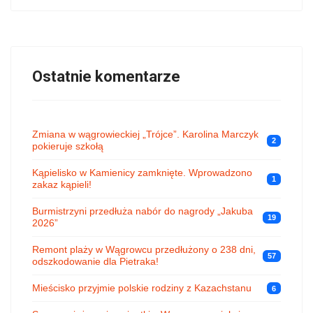
Ostatnie komentarze
Zmiana w wągrowieckiej „Trójce”. Karolina Marczyk
2
pokieruje szkołą
Kąpielisko w Kamienicy zamknięte. Wprowadzono
1
zakaz kąpieli!
Burmistrzyni przedłuża nabór do nagrody „Jakuba
19
2026”
Remont plaży w Wągrowcu przedłużony o 238 dni,
57
odszkodowanie dla Pietraka!
Mieścisko przyjmie polskie rodziny z Kazachstanu
6