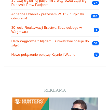
Sprawą ciężarnej pacjentki z Wągrowca zajął się
37
Rzecznik Praw Pacjenta
Adrianna Urbaniak prezesem WTBS, Kurpiński
107
odwołany!
30-lecie Reaktywacji Bractwa Strzeleckiego w
8
Wągrowcu
Herb Wągrowca z błędem. Burmistrzyni pozuje do
38
zdjęć!
Nowe połączenie połączy Kcynię i Wapno
6
REKLAMA