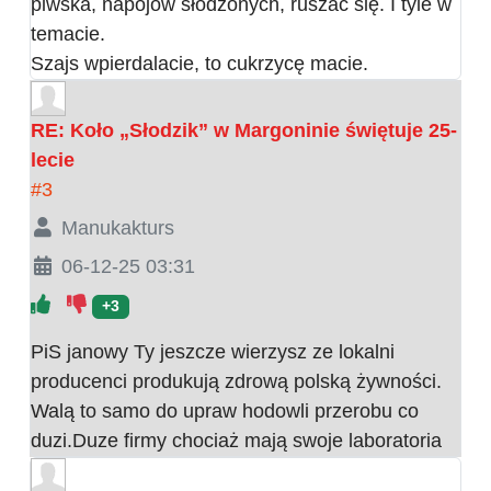
piwska, napojów słodzonych, ruszać się. I tyle w
temacie.
Szajs wpierdalacie, to cukrzycę macie.
RE: Koło „Słodzik” w Margoninie świętuje 25-
lecie
#3
Manukakturs
06-12-25 03:31
+3
PiS janowy Ty jeszcze wierzysz ze lokalni
producenci produkują zdrową polską żywności.
Walą to samo do upraw hodowli przerobu co
duzi.Duze firmy chociaż mają swoje laboratoria