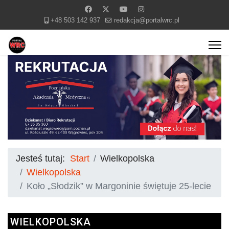
+48 503 142 937
redakcja@portalwrc.pl
Jesteś tutaj:
Start
Wielkopolska
Wielkopolska
Koło „Słodzik” w Margoninie świętuje 25-lecie
WIELKOPOLSKA