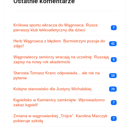
Ostatnie komentarze
Królowa sportu wkracza do Wągrowca. Rusza
7
pierwszy klub lekkoatletyczny dla dzieci
Herb Wągrowca z błędem. Burmistrzyni pozuje do
41
zdjęć!
Wągrowieccy seniorzy wracają na uczelnię. Ruszają
5
zapisy na nowy rok akademicki
Starosta Tomasz Kranc odpowiada... ale nie na
10
pytania
Kolejne stanowisko dla Justyny Michalskiej
70
Kąpielisko w Kamienicy zamknięte. Wprowadzono
7
zakaz kąpieli!
Zmiana w wągrowieckiej „Trójce”. Karolina Marczyk
7
pokieruje szkołą