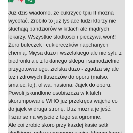
+1
Juz dzis wiadomo, ze cukrzyce tpiu II mozna
wycofać. Zrobiło to juz tysiace ludzi ktorzy nie
słuchają bandziorów w kitlach ale mądrych
lekarzy. Wszystkie slodkosci i pieczywa won!!
Zero buleczek i cukiereczków napchanych
chemią. Mięsa duzo i wszelakiego ale nie syfu z
biedronki ale z loklanego sklepu i samodzielnie
przygotowanego, zielska duzo - zgadza się ale
tez i zdrowych tłuszczów do oporu (małso,
smalec, łoj), oliwa, nasiona. Jajek do oporu.
Powoli jskundlone osobiszcza w kitalch i
skorumpowane WHO juz przekręca wajche co
do jajek w druga stronę. Uuz mozna je jeść.
I szanse na wyjscie z tego sa ogromne.
Ale coi zrobic skoro przy kazdej kasie setki