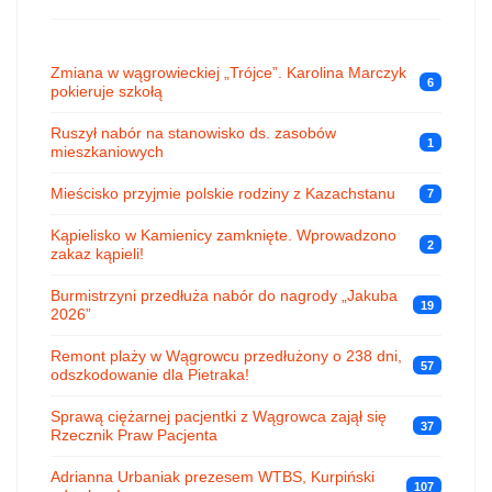
Zmiana w wągrowieckiej „Trójce”. Karolina Marczyk
6
pokieruje szkołą
Ruszył nabór na stanowisko ds. zasobów
1
mieszkaniowych
Mieścisko przyjmie polskie rodziny z Kazachstanu
7
Kąpielisko w Kamienicy zamknięte. Wprowadzono
2
zakaz kąpieli!
Burmistrzyni przedłuża nabór do nagrody „Jakuba
19
2026”
Remont plaży w Wągrowcu przedłużony o 238 dni,
57
odszkodowanie dla Pietraka!
Sprawą ciężarnej pacjentki z Wągrowca zajął się
37
Rzecznik Praw Pacjenta
Adrianna Urbaniak prezesem WTBS, Kurpiński
107