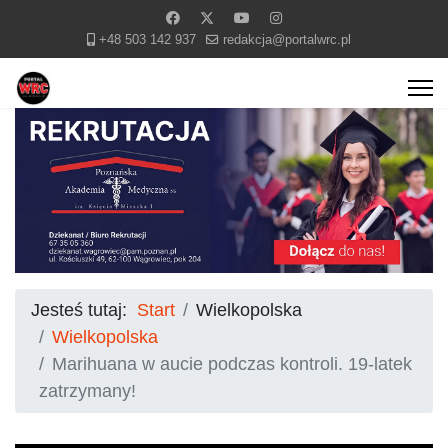
+48 503 142 937
redakcja@portalwrc.pl
Jesteś tutaj:
Start
Wielkopolska
Wielkopolska
Marihuana w aucie podczas kontroli. 19-latek
zatrzymany!