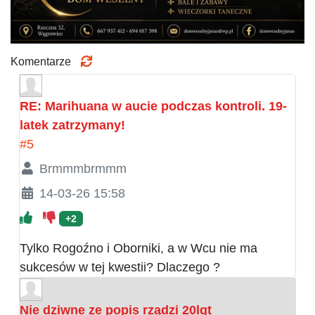
Komentarze
RE: Marihuana w aucie podczas kontroli. 19-
latek zatrzymany!
#5
Brmmmbrmmm
14-03-26 15:58
+2
Tylko Rogoźno i Oborniki, a w Wcu nie ma
sukcesów w tej kwestii? Dlaczego ?
Nie dziwne ze popis rządzi 20lqt