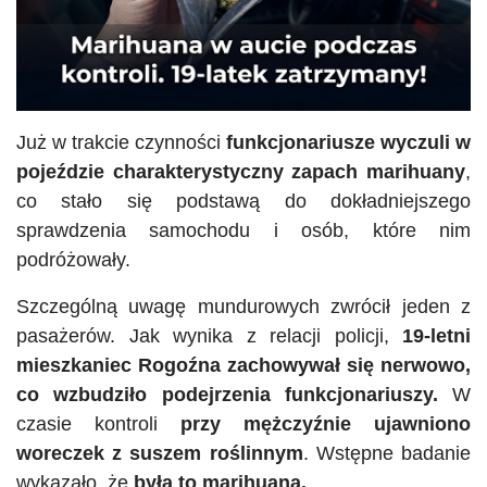
Już w trakcie czynności
funkcjonariusze wyczuli w
pojeździe charakterystyczny zapach marihuany
,
co stało się podstawą do dokładniejszego
sprawdzenia samochodu i osób, które nim
podróżowały.
Szczególną uwagę mundurowych zwrócił jeden z
pasażerów. Jak wynika z relacji policji,
19-letni
mieszkaniec Rogoźna zachowywał się nerwowo,
co wzbudziło podejrzenia funkcjonariuszy.
W
czasie kontroli
przy mężczyźnie ujawniono
woreczek z suszem roślinnym
. Wstępne badanie
wykazało, że
była to marihuana.