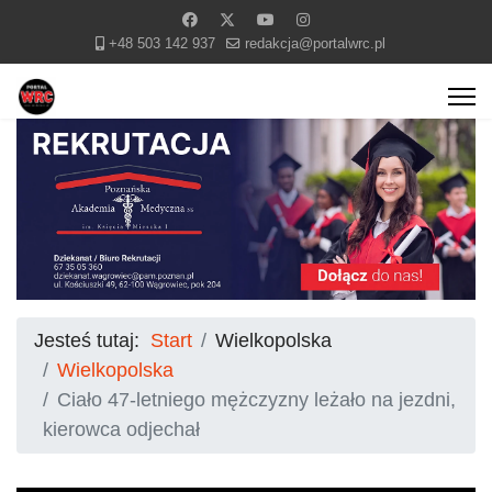
+48 503 142 937
redakcja@portalwrc.pl
Jesteś tutaj:
Start
Wielkopolska
Wielkopolska
Ciało 47-letniego mężczyzny leżało na jezdni,
kierowca odjechał