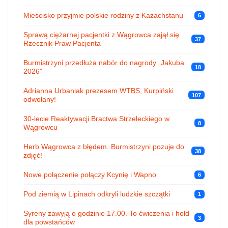
Mieścisko przyjmie polskie rodziny z Kazachstanu
6
Sprawą ciężarnej pacjentki z Wągrowca zajął się
37
Rzecznik Praw Pacjenta
Burmistrzyni przedłuża nabór do nagrody „Jakuba
18
2026”
Adrianna Urbaniak prezesem WTBS, Kurpiński
107
odwołany!
30-lecie Reaktywacji Bractwa Strzeleckiego w
8
Wągrowcu
Herb Wągrowca z błędem. Burmistrzyni pozuje do
38
zdjęć!
Nowe połączenie połączy Kcynię i Wapno
6
Pod ziemią w Lipinach odkryli ludzkie szczątki
1
Syreny zawyją o godzinie 17.00. To ćwiczenia i hołd
3
dla powstańców