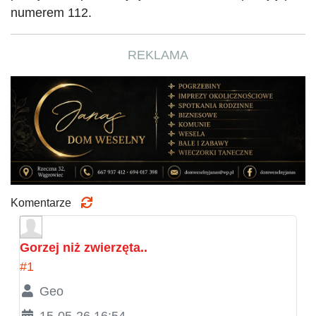
numerem 112.
REKLAMA
Komentarze
Gorzej niż zwierzęta..
#1
Geo
15-05-26 16:54