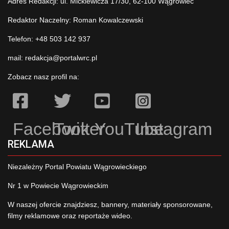
Adres Redakcji: ul. Mickiewicza 17/30, 62-100 Wągrowiec
Redaktor Naczelny: Roman Kowalczewski
Telefon: +48 503 142 937
mail:
redakcja@portalwrc.pl
Zobacz nasz profil na:
Facebook
Twitter
YouTube
Instagram
REKLAMA
Niezależny Portal Powiatu Wągrowieckiego
Nr 1 w Powiecie Wągrowieckim
W naszej ofercie znajdziesz, bannery, materiały sponsorowane,
filmy reklamowe oraz reportaże wideo.