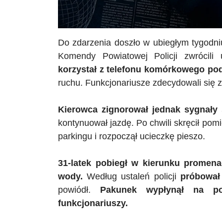
Do zdarzenia doszło w ubiegłym tygodni
Komendy Powiatowej Policji zwrócil
korzystał z telefonu komórkowego po
ruchu. Funkcjonariusze zdecydowali się z
Kierowca zignorował jednak sygnały 
kontynuował jazdę. Po chwili skręcił po
parkingu i rozpoczął ucieczkę pieszo.
31-latek pobiegł w kierunku promen
wody.
Według ustaleń policji
próbował
powiódł.
Pakunek wypłynął na powi
funkcjonariuszy.