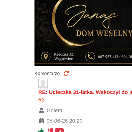
Komentarze
RE: Ucieczka 31-latka. Wskoczył do j
#2
Golem
05-06-26 20:20
-4