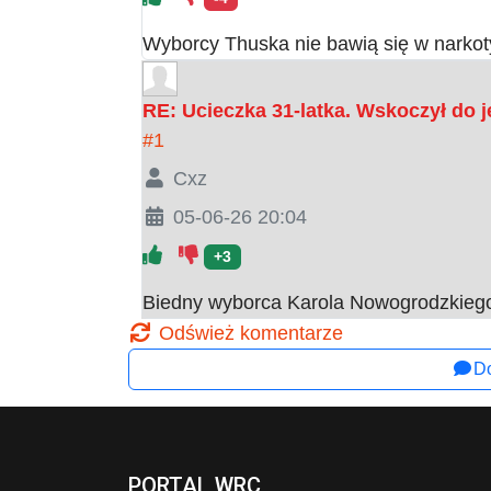
Wyborcy Thuska nie bawią się w narkoty
RE: Ucieczka 31-latka. Wskoczył do j
#1
Cxz
05-06-26 20:04
+3
Biedny wyborca Karola Nowogrodzkiego, 
Odśwież komentarze
Do
PORTAL WRC