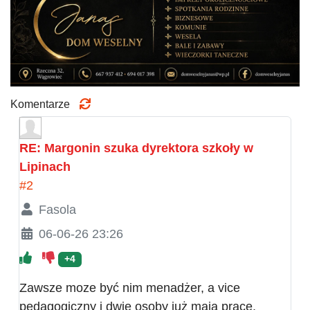
Komentarze
RE: Margonin szuka dyrektora szkoły w
Lipinach
#2
Fasola
06-06-26 23:26
+4
Zawsze moze być nim menadżer, a vice
pedagogiczny i dwie osoby już mają pracę.