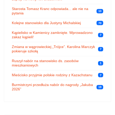
Starosta Tomasz Kranc odpowiada... ale nie na
10
pytania
Kolejne stanowisko dla Justyny Michalskiej
70
Kąpielisko w Kamienicy zamknięte. Wprowadzono
7
zakaz kąpieli!
Zmiana w wągrowieckiej „Trójce”. Karolina Marczyk
7
pokieruje szkołą
Ruszył nabór na stanowisko ds. zasobów
1
mieszkaniowych
Mieścisko przyjmie polskie rodziny z Kazachstanu
7
Burmistrzyni przedłuża nabór do nagrody „Jakuba
19
2026”