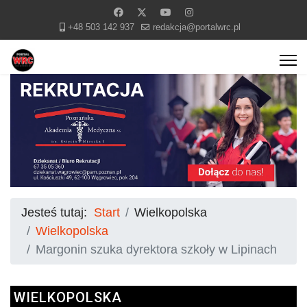
+48 503 142 937
redakcja@portalwrc.pl
Jesteś tutaj:
Start
Wielkopolska
Wielkopolska
Margonin szuka dyrektora szkoły w Lipinach
WIELKOPOLSKA