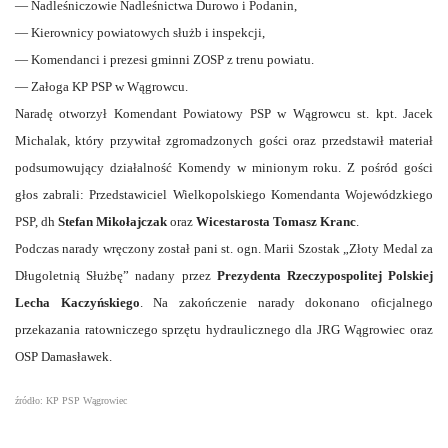
— Nadleśniczowie Nadleśnictwa Durowo i Podanin,
— Kierownicy powiatowych służb i inspekcji,
— Komendanci i prezesi gminni ZOSP z trenu powiatu.
— Załoga KP PSP w Wągrowcu.
Naradę otworzył Komendant Powiatowy PSP w Wągrowcu st. kpt. Jacek
Michalak, który przywitał zgromadzonych gości oraz przedstawił materiał
podsumowujący działalność Komendy w minionym roku. Z pośród gości
głos zabrali: Przedstawiciel Wielkopolskiego Komendanta Wojewódzkiego
PSP, dh
Stefan Mikołajczak
oraz
Wicestarosta Tomasz Kranc
.
Podczas narady wręczony został pani st. ogn. Marii Szostak „Złoty Medal za
Długoletnią Służbę” nadany przez
Prezydenta Rzeczypospolitej Polskiej
Lecha Kaczyńskiego
. Na zakończenie narady dokonano oficjalnego
przekazania ratowniczego sprzętu hydraulicznego dla JRG Wągrowiec oraz
OSP Damasławek.
źródło: KP PSP Wągrowiec