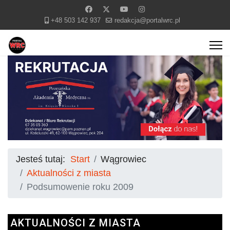
+48 503 142 937
redakcja@portalwrc.pl
Jesteś tutaj:
Start
Wągrowiec
Aktualności z miasta
Podsumowenie roku 2009
AKTUALNOŚCI Z MIASTA