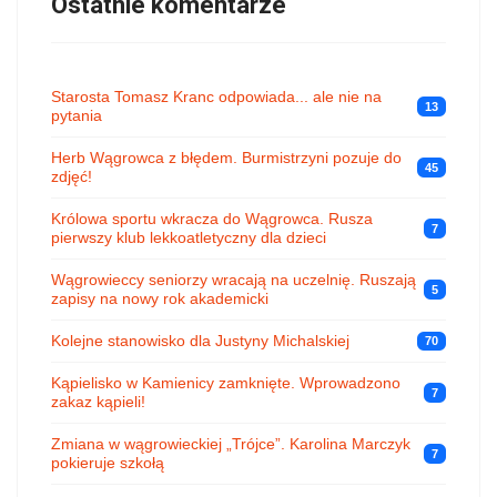
Ostatnie komentarze
Starosta Tomasz Kranc odpowiada... ale nie na
13
pytania
Herb Wągrowca z błędem. Burmistrzyni pozuje do
45
zdjęć!
Królowa sportu wkracza do Wągrowca. Rusza
7
pierwszy klub lekkoatletyczny dla dzieci
Wągrowieccy seniorzy wracają na uczelnię. Ruszają
5
zapisy na nowy rok akademicki
Kolejne stanowisko dla Justyny Michalskiej
70
Kąpielisko w Kamienicy zamknięte. Wprowadzono
7
zakaz kąpieli!
Zmiana w wągrowieckiej „Trójce”. Karolina Marczyk
7
pokieruje szkołą