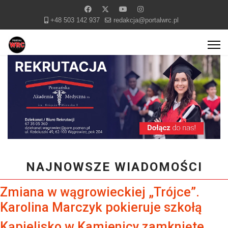
+48 503 142 937
redakcja@portalwrc.pl
NAJNOWSZE WIADOMOŚCI
Zmiana w wągrowieckiej „Trójce”.
Karolina Marczyk pokieruje szkołą
Kąpielisko w Kamienicy zamknięte.