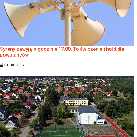
Syreny zawyją o godzinie 17.00. To ćwiczenia i hołd dla
powstańców
01-08-2026