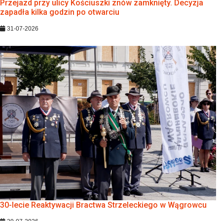
Przejazd przy ulicy Kościuszki znów zamknięty. Decyzja
zapadła kilka godzin po otwarciu
31-07-2026
30-lecie Reaktywacji Bractwa Strzeleckiego w Wągrowcu