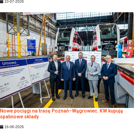
10-07-2026
Nowe pociągi na trasę Poznań–Wągrowiec. KW kupują
spalinowe składy
16-06-2026