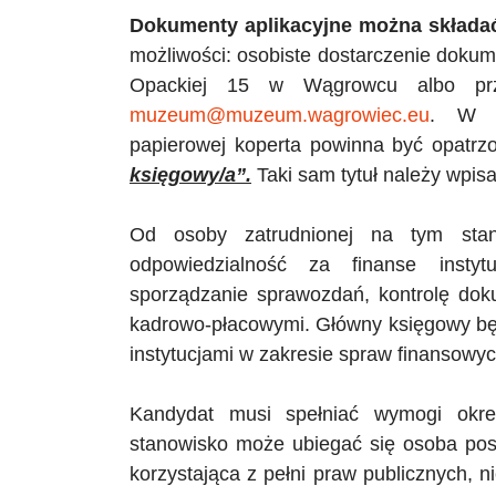
Dokumenty aplikacyjne można składać
możliwości: osobiste dostarczenie doku
Opackiej 15 w Wągrowcu albo prze
muzeum@muzeum.wagrowiec.eu
. W p
papierowej koperta powinna być opatr
księgowy/a”.
Taki sam tytuł należy wpis
Od osoby zatrudnionej na tym sta
odpowiedzialność za finanse instyt
sporządzanie sprawozdań, kontrolę do
kadrowo-płacowymi. Główny księgowy będ
instytucjami w zakresie spraw finansowyc
Kandydat musi spełniać wymogi okre
stanowisko może ubiegać się osoba pos
korzystająca z pełni praw publicznych,