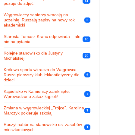
41
pozuje do zdjęć!
Wągrowieccy seniorzy wracają na
uczelnię. Ruszają zapisy na nowy rok
5
akademicki
Starosta Tomasz Kranc odpowiada... ale
10
nie na pytania
Kolejne stanowisko dla Justyny
70
Michalskiej
Królowa sportu wkracza do Wągrowca.
Rusza pierwszy klub lekkoatletyczny dla
6
dzieci
Kąpielisko w Kamienicy zamknięte.
7
Wprowadzono zakaz kąpieli!
Zmiana w wągrowieckiej „Trójce”. Karolina
7
Marczyk pokieruje szkołą
Ruszył nabór na stanowisko ds. zasobów
1
mieszkaniowych