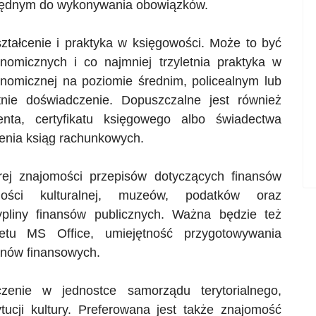
ezbędnym do wykonywania obowiązków.
tałcenie i praktyka w księgowości. Może to być
omicznych i co najmniej trzyletnia praktyka w
nomicznej na poziomie średnim, policealnym lub
tnie doświadczenie. Dopuszczalne jest również
enta, certyfikatu księgowego albo świadectwa
enia ksiąg rachunkowych.
j znajomości przepisów dotyczących finansów
lności kulturalnej, muzeów, podatków oraz
ypliny finansów publicznych. Ważna będzie też
etu MS Office, umiejętność przygotowywania
anów finansowych.
enie w jednostce samorządu terytorialnego,
ytucji kultury. Preferowana jest także znajomość