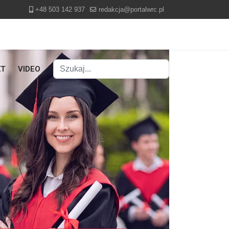
+48 503 142 937
redakcja@portalwrc.pl
Szukaj
KT
VIDEO
Type 2 or more characters for results.