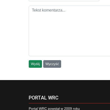
Wyślij
Wyczyść
PORTAL WRC
Portal WRC powstał w 2009 roku