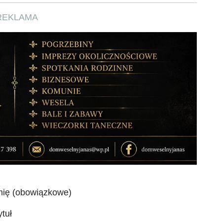
REKLAMA
mię (obowiązkowe)
ytuł