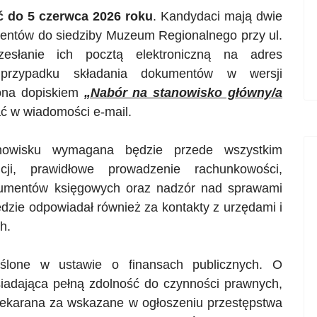
 do 5 czerwca 2026 roku
. Kandydaci mają dwie
mentów do siedziby Muzeum Regionalnego przy ul.
słanie ich pocztą elektroniczną na adres
rzypadku składania dokumentów w wersji
zona dopiskiem
„Nabór na stanowisko główny/a
ać w wiadomości e-mail.
nowisku wymagana będzie przede wszystkim
ucji, prawidłowe prowadzenie rachunkowości,
kumentów księgowych oraz nadzór nad sprawami
zie odpowiadał również za kontakty z urzędami i
h.
ślone w ustawie o finansach publicznych. O
iadająca pełną zdolność do czynności prawnych,
 niekarana za wskazane w ogłoszeniu przestępstwa