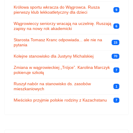
Królowa sportu wkracza do Wągrowca. Rusza
9
pierwszy klub lekkoatletyczny dla dzieci
Wągrowieccy seniorzy wracają na uczelnię. Ruszają
6
zapisy na nowy rok akademicki
Starosta Tomasz Kranc odpowiada... ale nie na
15
pytania
Kolejne stanowisko dla Justyny Michalskiej
70
Zmiana w wągrowieckiej „Trójce”. Karolina Marczyk
7
pokieruje szkołą
Ruszył nabór na stanowisko ds. zasobów
1
mieszkaniowych
Mieścisko przyjmie polskie rodziny z Kazachstanu
7