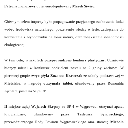
Patronat honorowy
objął eurodeputowany
Marek Siwiec
.
Głównym celem imprezy było propagowanie przyjaznego zachowania ludzi
wobec środowiska naturalnego, poszerzenie wiedzy o lesie, zachęcenie do
korzystania z wypoczynku na łonie natury, oraz zwiększenie świadomości
ekologicznej.
W tym celu, w szkołach
przeprowadzono konkurs plastyczny
. Uczniowie
biorący udział w konkursie podzieleni zostali na 2 grupy wiekowe. W
pierwszej grupie
zwyciężyła Zuzanna Krawczak
ze szkoły podstawowej w
Mieścisku, w nagrodę
otrzymała tablet
, ufundowany przez Romualda
Ajchlera, posła na Sejm RP.
II miejsce
zajął
Wojciech Skrętny
ze SP 4 w Wągrowcu, otrzymał aparat
fotograficzny, ufundowany przez
Tadeusza Synorackiego
,
przewodniczącego Rady Powiatu Wągrowieckiego oraz starostę
Michała