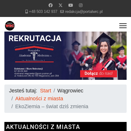
+48 503 142 937
redakcja@portalwrc.pl
Jesteś tutaj:
Start
Wągrowiec
Aktualności z miasta
EkoZiemia – świat dziś zmienia
AKTUALNOŚCI Z MIASTA