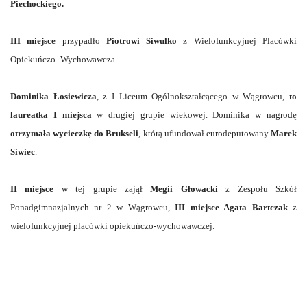
Piechockiego.
III miejsce
przypadło
Piotrowi Siwulko
z Wielofunkcyjnej Placówki
Opiekuńczo–Wychowawcza.
Dominika Łosiewicza
, z I Liceum Ogólnokształcącego w Wągrowcu,
to
laureatka I miejsca
w drugiej grupie wiekowej. Dominika w nagrodę
otrzymała wycieczkę do Brukseli
, którą ufundował eurodeputowany
Marek
Siwiec
.
II miejsce
w tej grupie zajął
Megii Głowacki
z Zespołu Szkół
Ponadgimnazjalnych nr 2 w Wągrowcu,
III miejsce Agata Bartczak
z
wielofunkcyjnej placówki opiekuńczo-wychowawczej.