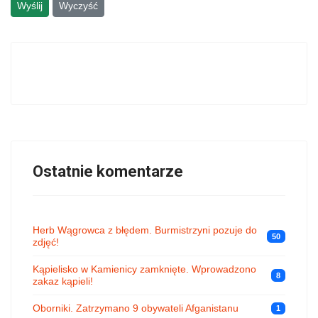
Wyślij
Wyczyść
Ostatnie komentarze
Herb Wągrowca z błędem. Burmistrzyni pozuje do
50
zdjęć!
Kąpielisko w Kamienicy zamknięte. Wprowadzono
8
zakaz kąpieli!
Oborniki. Zatrzymano 9 obywateli Afganistanu
1