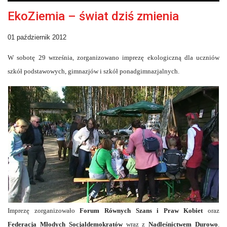
EkoZiemia – świat dziś zmienia
01 październik 2012
W sobotę 29 września, zorganizowano imprezę ekologiczną dla uczniów
szkół podstawowych, gimnazjów i szkół ponadgimnazjalnych.
Imprezę zorganizowało
Forum Równych Szans i Praw Kobiet
oraz
Federacja Młodych Socjaldemokratów
wraz z
Nadleśnictwem Durowo
.