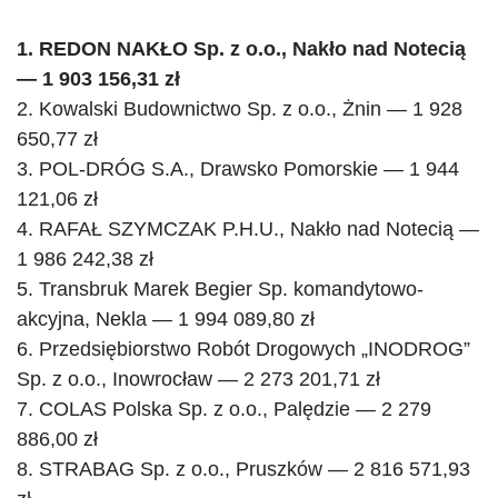
1.
REDON
NAKŁO Sp. z o.o., Nakło nad Notecią
— 1 903 156,31 zł
2. Kowalski Budownictwo Sp. z o.o., Żnin — 1 928
650,77 zł
3.
POL-DRÓG
S.A., Drawsko Pomorskie — 1 944
121,06 zł
4. RAFAŁ SZYMCZAK P.H.U., Nakło nad Notecią —
1 986 242,38 zł
5.
Transbruk
Marek
Begier
Sp. komandytowo-
akcyjna, Nekla — 1 994 089,80 zł
6. Przedsiębiorstwo Robót Drogowych „
INODROG
”
Sp. z o.o., Inowrocław — 2 273 201,71 zł
7.
COLAS
Polska Sp. z o.o.,
Palędzie
— 2 279
886,00 zł
8. STRABAG Sp. z o.o., Pruszków — 2 816 571,93