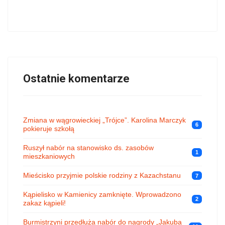
Ostatnie komentarze
Zmiana w wągrowieckiej „Trójce”. Karolina Marczyk
6
pokieruje szkołą
Ruszył nabór na stanowisko ds. zasobów
1
mieszkaniowych
Mieścisko przyjmie polskie rodziny z Kazachstanu
7
Kąpielisko w Kamienicy zamknięte. Wprowadzono
2
zakaz kąpieli!
Burmistrzyni przedłuża nabór do nagrody „Jakuba