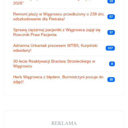
19
2026”
Remont plaży w Wągrowcu przedłużony o 238 dni,
57
odszkodowanie dla Pietraka!
Sprawą ciężarnej pacjentki z Wągrowca zajął się
37
Rzecznik Praw Pacjenta
Adrianna Urbaniak prezesem WTBS, Kurpiński
107
odwołany!
30-lecie Reaktywacji Bractwa Strzeleckiego w
8
Wągrowcu
Herb Wągrowca z błędem. Burmistrzyni pozuje do
38
zdjęć!
REKLAMA