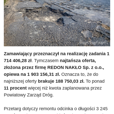
Zamawiający przeznaczył na realizację zadania 1
714 406,28 zł
. Tymczasem
najtańsza oferta,
złożona przez firmę
REDON
NAKŁO Sp. z o.o.,
opiewa na 1 903 156,31 zł.
Oznacza to, że do
najniższej oferty
brakuje 188 750,03 zł.
To ponad
11 procent
więcej niż kwota zaplanowana przez
Powiatowy Zarząd Dróg.
Przetarg dotyczy remontu odcinka o długości 3 245