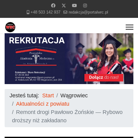
+48 503 142 937
redakcja@portalwrc.pl
Jesteś tutaj:
Start
Wągrowiec
Aktualności z powiatu
Remont drogi Pawłowo Żońskie — Rybowo
droższy niż zakładano