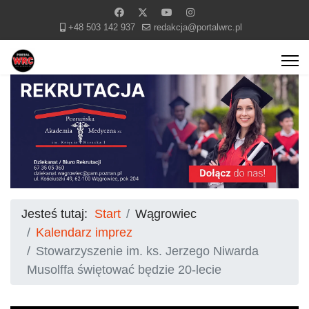
+48 503 142 937
redakcja@portalwrc.pl
Jesteś tutaj:
Start
Wągrowiec
Kalendarz imprez
Stowarzyszenie im. ks. Jerzego Niwarda
Musolffa świętować będzie 20-lecie