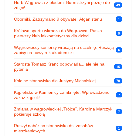
Herb Wągrowca z błędem. Burmistrzyni pozuje do
49
zdjęć!
Oborniki. Zatrzymano 9 obywateli Afganistanu
1
Królowa sportu wkracza do Wągrowca. Rusza
9
pierwszy klub lekkoatletyczny dla dzieci
Wągrowieccy seniorzy wracają na uczelnię. Ruszają
6
zapisy na nowy rok akademicki
Starosta Tomasz Kranc odpowiada... ale nie na
15
pytania
Kolejne stanowisko dla Justyny Michalskiej
70
Kąpielisko w Kamienicy zamknięte. Wprowadzono
7
zakaz kąpieli!
Zmiana w wągrowieckiej „Trójce”. Karolina Marczyk
7
pokieruje szkołą
Ruszył nabór na stanowisko ds. zasobów
1
mieszkaniowych