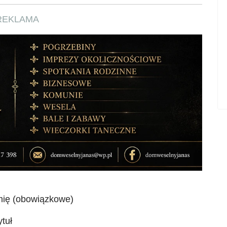
REKLAMA
mię (obowiązkowe)
ytuł