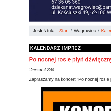
Jesteś tutaj:
Start
Wągrowiec
Kale
KALENDARZ IMPREZ
Po nocnej rosie płyń dźwięczn
10 wrzesień 2019
Zapraszamy na koncert "Po nocnej rosie p