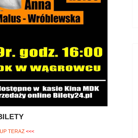
BILETY
UP TERAZ
<<<