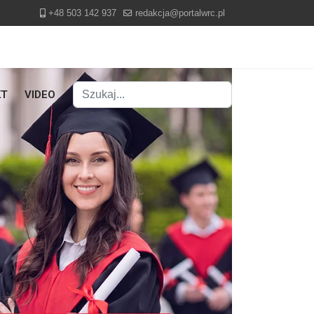
+48 503 142 937
redakcja@portalwrc.pl
Szukaj
KT
VIDEO
Type 2 or more characters for results.