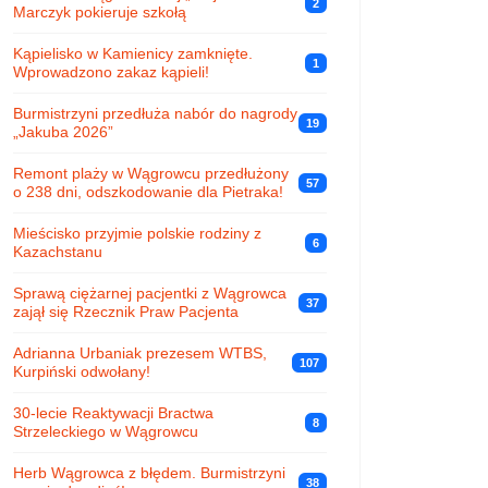
2
Marczyk pokieruje szkołą
Kąpielisko w Kamienicy zamknięte.
1
Wprowadzono zakaz kąpieli!
Burmistrzyni przedłuża nabór do nagrody
19
„Jakuba 2026”
Remont plaży w Wągrowcu przedłużony
57
o 238 dni, odszkodowanie dla Pietraka!
Mieścisko przyjmie polskie rodziny z
6
Kazachstanu
Sprawą ciężarnej pacjentki z Wągrowca
37
zajął się Rzecznik Praw Pacjenta
Adrianna Urbaniak prezesem WTBS,
107
Kurpiński odwołany!
30-lecie Reaktywacji Bractwa
8
Strzeleckiego w Wągrowcu
Herb Wągrowca z błędem. Burmistrzyni
38