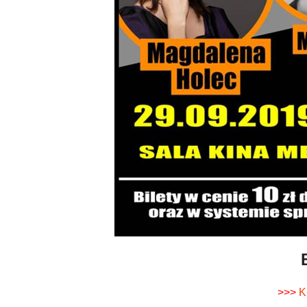
>>>
K