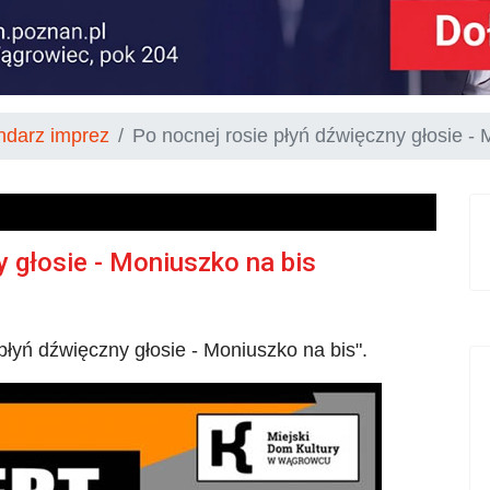
ndarz imprez
Po nocnej rosie płyń dźwięczny głosie - 
y głosie - Moniuszko na bis
łyń dźwięczny głosie - Moniuszko na bis".