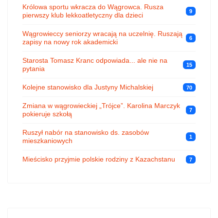
Królowa sportu wkracza do Wągrowca. Rusza
9
pierwszy klub lekkoatletyczny dla dzieci
Wągrowieccy seniorzy wracają na uczelnię. Ruszają
6
zapisy na nowy rok akademicki
Starosta Tomasz Kranc odpowiada... ale nie na
15
pytania
Kolejne stanowisko dla Justyny Michalskiej
70
Zmiana w wągrowieckiej „Trójce”. Karolina Marczyk
7
pokieruje szkołą
Ruszył nabór na stanowisko ds. zasobów
1
mieszkaniowych
Mieścisko przyjmie polskie rodziny z Kazachstanu
7