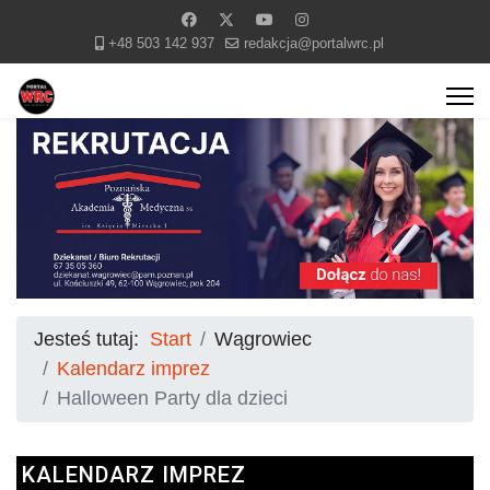
+48 503 142 937
redakcja@portalwrc.pl
Jesteś tutaj:
Start
Wągrowiec
Kalendarz imprez
Halloween Party dla dzieci
KALENDARZ IMPREZ