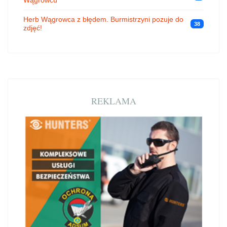
Herb Wągrowca z błędem. Burmistrzyni pozuje do
38
zdjęć!
REKLAMA