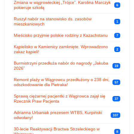
Zmiana w wągrowieckiej „Trójce”. Karolina Marczyk
6
pokieruje szkołą
Ruszył nabór na stanowisko ds. zasobów
1
mieszkaniowych
Mieścisko przyjmie polskie rodziny z Kazachstanu
7
Kąpielisko w Kamienicy zamknięte. Wprowadzono
2
zakaz kąpieli!
Burmistrzyni przedłuża nabór do nagrody „Jakuba
19
2026”
Remont plaży w Wągrowcu przedłużony o 238 dni,
57
odszkodowanie dla Pietraka!
Sprawą ciężarnej pacjentki z Wągrowca zajął się
37
Rzecznik Praw Pacjenta
Adrianna Urbaniak prezesem WTBS, Kurpiński
107
odwołany!
30-lecie Reaktywacji Bractwa Strzeleckiego w
8
Wągrowcu