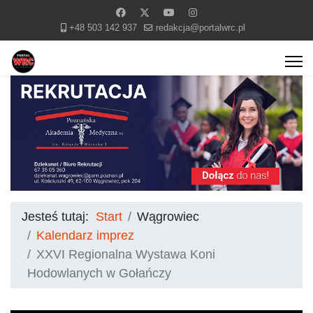
+48 503 142 937
redakcja@portalwrc.pl
Jesteś tutaj:
Start
Wągrowiec
Kalendarz imprez
XXVI Regionalna Wystawa Koni
Hodowlanych w Gołańczy