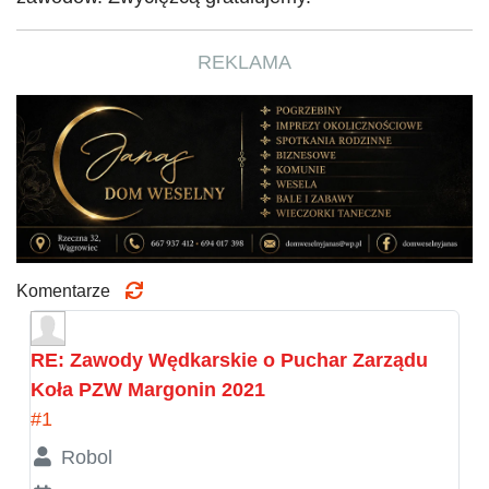
REKLAMA
Komentarze
RE: Zawody Wędkarskie o Puchar Zarządu
Koła PZW Margonin 2021
#1
Robol