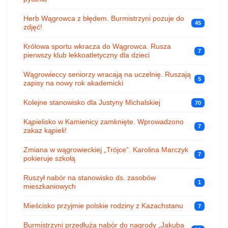
Herb Wągrowca z błędem. Burmistrzyni pozuje do
45
zdjęć!
Królowa sportu wkracza do Wągrowca. Rusza
7
pierwszy klub lekkoatletyczny dla dzieci
Wągrowieccy seniorzy wracają na uczelnię. Ruszają
5
zapisy na nowy rok akademicki
Kolejne stanowisko dla Justyny Michalskiej
70
Kąpielisko w Kamienicy zamknięte. Wprowadzono
7
zakaz kąpieli!
Zmiana w wągrowieckiej „Trójce”. Karolina Marczyk
7
pokieruje szkołą
Ruszył nabór na stanowisko ds. zasobów
1
mieszkaniowych
Mieścisko przyjmie polskie rodziny z Kazachstanu
7
Burmistrzyni przedłuża nabór do nagrody „Jakuba