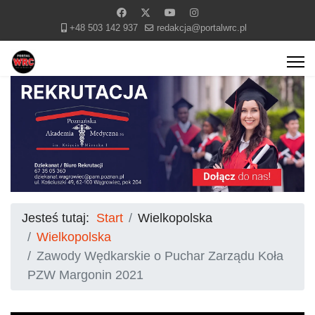
+48 503 142 937
redakcja@portalwrc.pl
Jesteś tutaj:
Start
Wielkopolska
Wielkopolska
Zawody Wędkarskie o Puchar Zarządu Koła
PZW Margonin 2021