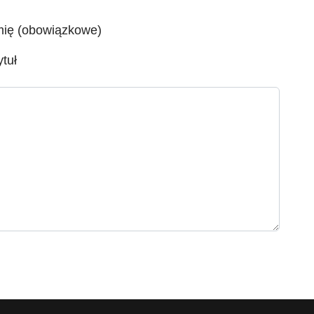
mię (obowiązkowe)
ytuł