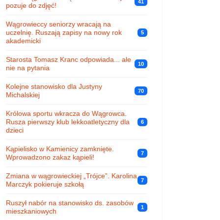
41
pozuje do zdjęć!
Wągrowieccy seniorzy wracają na
uczelnię. Ruszają zapisy na nowy rok
5
akademicki
Starosta Tomasz Kranc odpowiada... ale
10
nie na pytania
Kolejne stanowisko dla Justyny
70
Michalskiej
Królowa sportu wkracza do Wągrowca.
Rusza pierwszy klub lekkoatletyczny dla
6
dzieci
Kąpielisko w Kamienicy zamknięte.
7
Wprowadzono zakaz kąpieli!
Zmiana w wągrowieckiej „Trójce”. Karolina
7
Marczyk pokieruje szkołą
Ruszył nabór na stanowisko ds. zasobów
1
mieszkaniowych