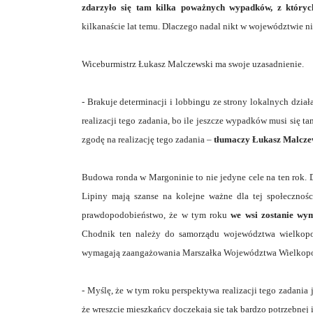
zdarzyło się tam kilka poważnych wypadków, z których
kilkanaście lat temu. Dlaczego nadal nikt w województwie n
Wiceburmistrz Łukasz Malczewski ma swoje uzasadnienie.
- Brakuje determinacji i lobbingu ze strony lokalnych dzi
realizacji tego zadania, bo ile jeszcze wypadków musi się tam
zgodę na realizację tego zadania –
tłumaczy Łukasz Malcze
Budowa ronda w Margoninie to nie jedyne cele na ten rok. 
Lipiny mają szanse na kolejne ważne dla tej społeczności
prawdopodobieństwo, że w tym roku
we wsi zostanie wym
Chodnik ten należy do samorządu województwa wielkopol
wymagają zaangażowania Marszałka Województwa Wielkopo
- Myślę, że w tym roku perspektywa realizacji tego zadania
że wreszcie mieszkańcy doczekają się tak bardzo potrzebnej 