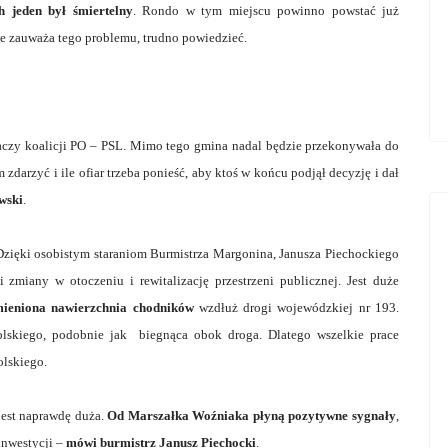
 jeden był śmiertelny
. Rondo w tym miejscu powinno powstać już
ie zauważa tego problemu, trudno powiedzieć.
ałaczy koalicji PO – PSL. Mimo tego gmina nadal będzie przekonywała do
 zdarzyć i ile ofiar trzeba ponieść, aby ktoś w końcu podjął decyzję i dał
wski
.
Dzięki osobistym staraniom Burmistrza Margonina, Janusza Piechockiego
 zmiany w otoczeniu i rewitalizację przestrzeni publicznej. Jest duże
ieniona nawierzchnia chodników
wzdłuż drogi wojewódzkiej nr 193.
skiego, podobnie jak biegnąca obok droga. Dlatego wszelkie prace
lskiego.
 jest naprawdę duża.
Od Marszałka Woźniaka płyną pozytywne sygnały
,
inwestycji –
mówi burmistrz Janusz Piechocki
.