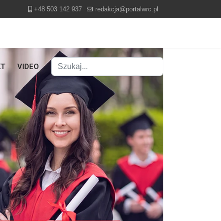
+48 503 142 937
redakcja@portalwrc.pl
Szukaj
KT
VIDEO
Type 2 or more characters for results.