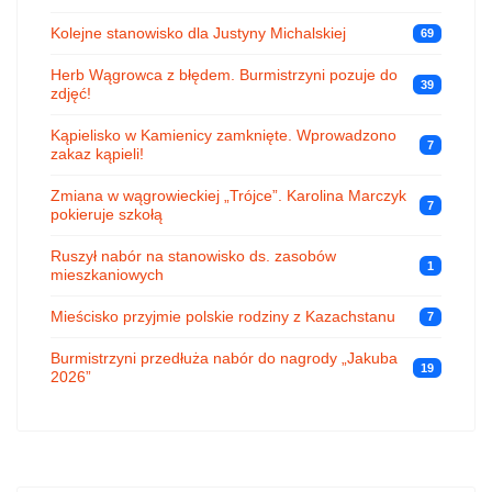
Kolejne stanowisko dla Justyny Michalskiej
69
Herb Wągrowca z błędem. Burmistrzyni pozuje do
39
zdjęć!
Kąpielisko w Kamienicy zamknięte. Wprowadzono
7
zakaz kąpieli!
Zmiana w wągrowieckiej „Trójce”. Karolina Marczyk
7
pokieruje szkołą
Ruszył nabór na stanowisko ds. zasobów
1
mieszkaniowych
Mieścisko przyjmie polskie rodziny z Kazachstanu
7
Burmistrzyni przedłuża nabór do nagrody „Jakuba
19
2026”