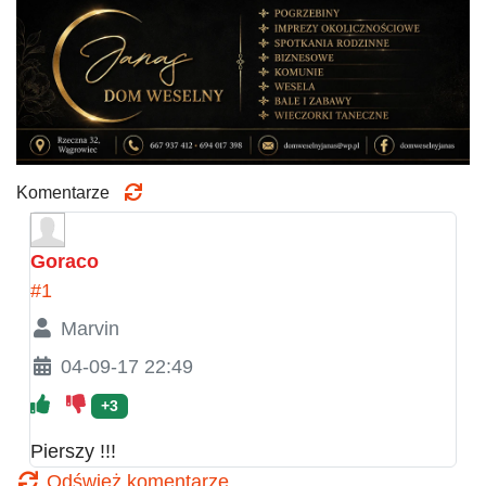
Komentarze
Goraco
#1
Marvin
04-09-17 22:49
+3
Pierszy !!!
Odśwież komentarze