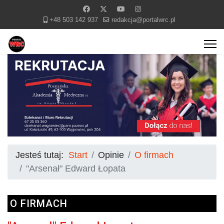
+48 503 142 937
redakcja@portalwrc.pl
Jesteś tutaj:
Start
Opinie
O firmach
"Arsenał" Edward Łopata
O FIRMACH