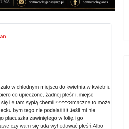
ian
leżało w chłodnym miejscu do kwietnia,w kwietniu
piero co upieczone, żadnej pleśni .miejsc
m się ile tam sypią chemii?????Smaczne to może
cku bym tego nie podała!!!!!! Jeśli mi nie
o placuszka zawiniętego w folię,i go
kawe czy wam się uda wyhodować pleśń.Albo