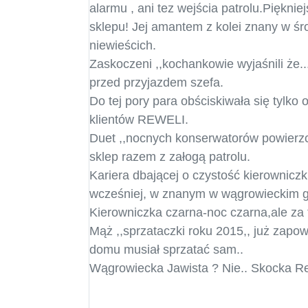
alarmu , ani tez wejścia patrolu.Piękni
sklepu! Jej amantem z kolei znany w śr
niewieścich.
Zaskoczeni ,,kochankowie wyjaśnili że.
przed przyjazdem szefa.
Do tej pory para obściskiwała się tylk
klientów REWELI.
Duet ,,nocnych konserwatorów powierzc
sklep razem z załogą patrolu.
Kariera dbającej o czystość kierowniczk
wcześniej, w znanym w wągrowieckim g
Kierowniczka czarna-noc czarna,ale za t
Mąż ,,sprzataczki roku 2015,, już zap
domu musiał sprzatać sam..
Wągrowiecka Jawista ? Nie.. Skocka Rew