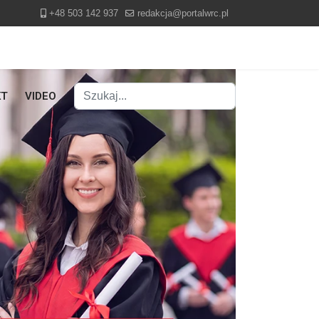
+48 503 142 937
redakcja@portalwrc.pl
Szukaj
KT
VIDEO
Type 2 or more characters for results.