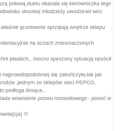
ejszą połową duetu okazała się kierowniczka tego
odowisku skockiej młodzieży uwodziciel serc
..właśnie gruntownie sprzątają wnętrze sklepu
o ostentacyjnie na oczach zniesmaczonych
hni płaskich,, mocno speszony sytuacją opuścił
i najprawdopodobniej się zakończyła,tak jak
rodzie ,jednym ze sklepów sieci PEPCO.
o podłoga lśniąca...
owiada wniesienie pozwu rozwodowego - ponoć w
ela(cja) !!!