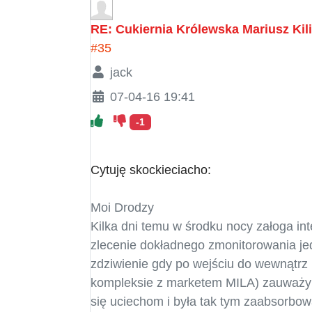
RE: Cukiernia Królewska Mariusz Kil
#35
jack
07-04-16 19:41
-1
Cytuję skockieciacho:
Moi Drodzy
Kilka dni temu w środku nocy załoga in
zlecenie dokładnego zmonitorowania je
zdziwienie gdy po wejściu do wewnątr
kompleksie z marketem MILA) zauważyl
się uciechom i była tak tym zaabsorbo