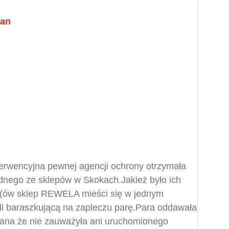
ian
terwencyjna pewnej agencji ochrony otrzymała
dnego ze sklepów w Skokach.Jakież było ich
z (ów sklep REWELA mieści się w jednym
i baraszkującą na zapleczu parę.Para oddawała
wana że nie zauważyła ani uruchomionego