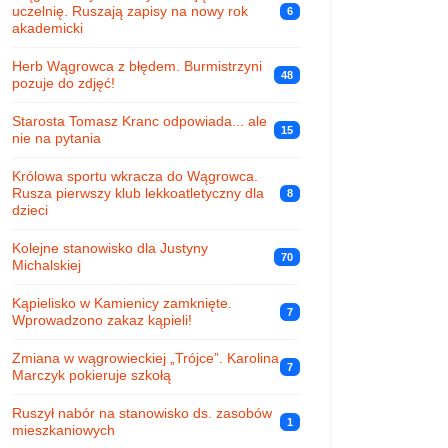
uczelnię. Ruszają zapisy na nowy rok
6
akademicki
Herb Wągrowca z błędem. Burmistrzyni
48
pozuje do zdjęć!
Starosta Tomasz Kranc odpowiada... ale
15
nie na pytania
Królowa sportu wkracza do Wągrowca.
Rusza pierwszy klub lekkoatletyczny dla
8
dzieci
Kolejne stanowisko dla Justyny
70
Michalskiej
Kąpielisko w Kamienicy zamknięte.
7
Wprowadzono zakaz kąpieli!
Zmiana w wągrowieckiej „Trójce”. Karolina
7
Marczyk pokieruje szkołą
Ruszył nabór na stanowisko ds. zasobów
1
mieszkaniowych