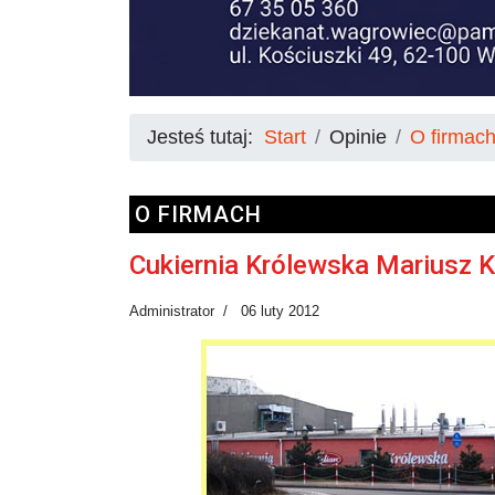
Jesteś tutaj:
Start
Opinie
O firmac
O FIRMACH
Cukiernia Królewska Mariusz Ki
Administrator
06 luty 2012