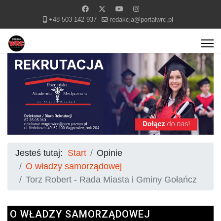
+48 503 142 937
redakcja@portalwrc.pl
Jesteś tutaj:
Start
Opinie
O władzy samorządowej
Torz Robert - Rada Miasta i Gminy Gołańcz
O WŁADZY SAMORZĄDOWEJ