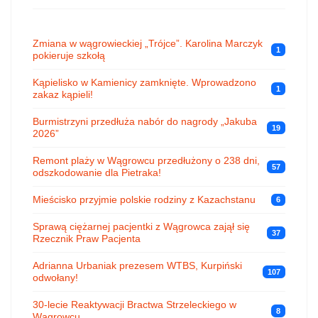
Zmiana w wągrowieckiej „Trójce”. Karolina Marczyk
1
pokieruje szkołą
Kąpielisko w Kamienicy zamknięte. Wprowadzono
1
zakaz kąpieli!
Burmistrzyni przedłuża nabór do nagrody „Jakuba
19
2026”
Remont plaży w Wągrowcu przedłużony o 238 dni,
57
odszkodowanie dla Pietraka!
Mieścisko przyjmie polskie rodziny z Kazachstanu
6
Sprawą ciężarnej pacjentki z Wągrowca zajął się
37
Rzecznik Praw Pacjenta
Adrianna Urbaniak prezesem WTBS, Kurpiński
107
odwołany!
30-lecie Reaktywacji Bractwa Strzeleckiego w
8
Wągrowcu