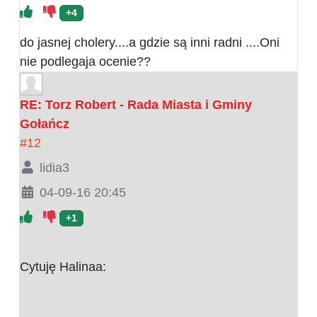
+4
do jasnej cholery....a gdzie są inni radni ....Oni
nie podlegaja ocenie??
RE: Torz Robert - Rada Miasta i Gminy
Gołańcz
#12
lidia3
04-09-16 20:45
+1
Cytuję Halinaa: