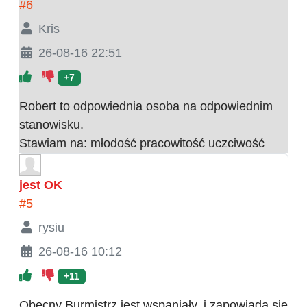
#6
Kris
26-08-16 22:51
+7
Robert to odpowiednia osoba na odpowiednim
stanowisku.
Stawiam na: młodość pracowitość uczciwość
jest OK
#5
rysiu
26-08-16 10:12
+11
Obecny Burmistrz jest wspaniały, i zapowiada się