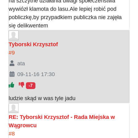
na szczytne działania uwagi społeczeństwa
wywiózł klamota do lasu.Ale lepiej robić pod
pobliczkę,by przypadkiem publiczka nie zajęła
się delikwentem
Tyborski Krzysztof
#9
ata
09-11-16 17:30
-7
ludzie skąd w was tyle jadu
RE: Tyborski Krzysztof - Rada Miejska w
Wągrowcu
#8