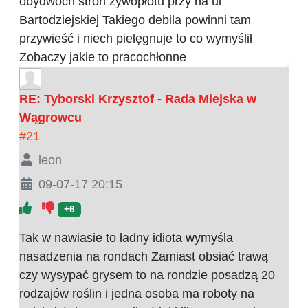
obydwóch stron żywopłotu przy na ul
Bartodziejskiej Takiego debila powinni tam
przywieść i niech pielęgnuje to co wymyślił
Zobaczy jakie to pracochłonne
RE: Tyborski Krzysztof - Rada Miejska w
Wągrowcu
#21
leon
09-07-17 20:15
+6
Tak w nawiasie to ładny idiota wymyśla
nasadzenia na rondach Zamiast obsiać trawą
czy wysypać grysem to na rondzie posadzą 20
rodzajów roślin i jedna osoba ma roboty na