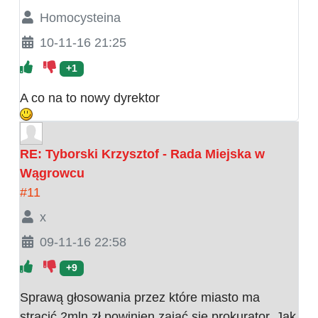
Homocysteina
10-11-16 21:25
+1
A co na to nowy dyrektor
RE: Tyborski Krzysztof - Rada Miejska w
Wągrowcu
#11
x
09-11-16 22:58
+9
Sprawą głosowania przez które miasto ma
stracić 2mln zł powinien zająć się prokurator. Jak