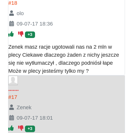
#18
olo
09-07-17 18:36
+3
Zenek masz racje ugotowali nas na 2 mln w
plecy Ciekawe dlaczego żaden z nichy jeszcze
się nie wytłumaczył , dlaczego podniósł łape
Może w plecy jesteśmy tylko my ?
.......
#17
Zenek
09-07-17 18:01
+3