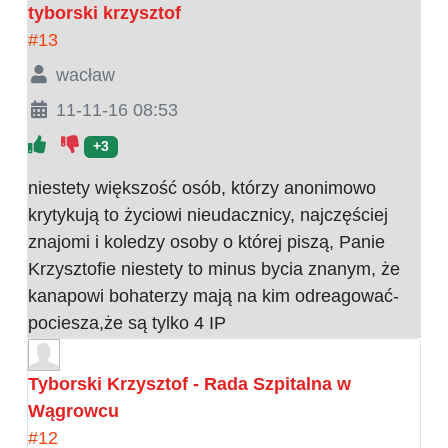
tyborski krzysztof
#13
wacław
11-11-16 08:53
+3
niestety większość osób, którzy anonimowo
krytykują to życiowi nieudacznicy, najczęściej
znajomi i koledzy osoby o której piszą, Panie
Krzysztofie niestety to minus bycia znanym, że
kanapowi bohaterzy mają na kim odreagować-
pociesza,że są tylko 4 IP
Tyborski Krzysztof - Rada Szpitalna w
Wągrowcu
#12