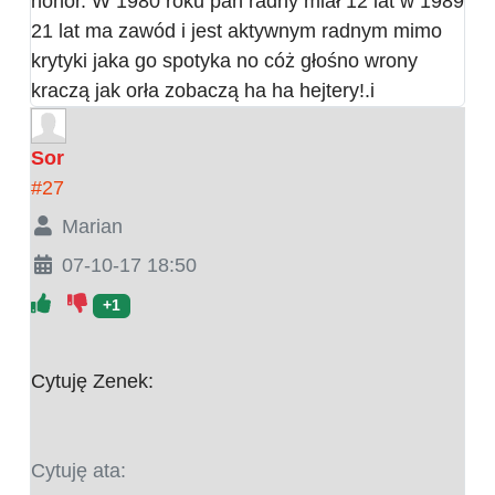
honor. W 1980 roku pan radny miał 12 lat w 1989
21 lat ma zawód i jest aktywnym radnym mimo
krytyki jaka go spotyka no cóż głośno wrony
kraczą jak orła zobaczą ha ha hejtery!.i
Sor
#27
Marian
07-10-17 18:50
+1
Cytuję Zenek:
Cytuję ata: