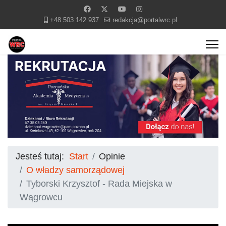
+48 503 142 937
redakcja@portalwrc.pl
Jesteś tutaj:
Start
Opinie
O władzy samorządowej
Tyborski Krzysztof - Rada Miejska w
Wągrowcu