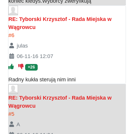
koniec kiedyś.Wyborcy zweryfikują
RE: Tyborski Krzysztof - Rada Miejska w
Wągrowcu
#6
julas
06-11-16 12:07
+26
Radny kukła sterują nim inni
RE: Tyborski Krzysztof - Rada Miejska w
Wągrowcu
#5
A