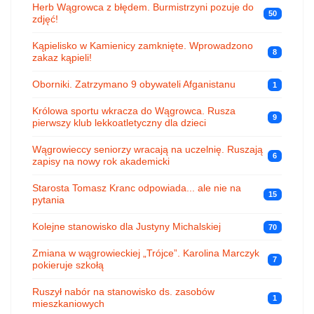
Herb Wągrowca z błędem. Burmistrzyni pozuje do
50
zdjęć!
Kąpielisko w Kamienicy zamknięte. Wprowadzono
8
zakaz kąpieli!
Oborniki. Zatrzymano 9 obywateli Afganistanu
1
Królowa sportu wkracza do Wągrowca. Rusza
9
pierwszy klub lekkoatletyczny dla dzieci
Wągrowieccy seniorzy wracają na uczelnię. Ruszają
6
zapisy na nowy rok akademicki
Starosta Tomasz Kranc odpowiada... ale nie na
15
pytania
Kolejne stanowisko dla Justyny Michalskiej
70
Zmiana w wągrowieckiej „Trójce”. Karolina Marczyk
7
pokieruje szkołą
Ruszył nabór na stanowisko ds. zasobów
1
mieszkaniowych