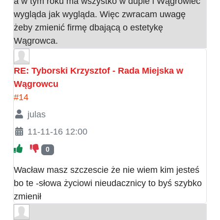
a w tym roku ma wszystko w dupie i Wągrowiec
wygląda jak wygląda. Więc zwracam uwagę
żeby zmienić firmę dbającą o estetykę
Wągrowca.
RE: Tyborski Krzysztof - Rada Miejska w
Wągrowcu
#14
julas
11-11-16 12:00
0
Wacław masz szczescie że nie wiem kim jesteś
bo te -słowa życiowi nieudacznicy to byś szybko
zmienił