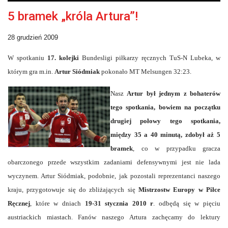
5 bramek „króla Artura”!
28 grudzień 2009
W spotkaniu
17. kolejki
Bundesligi piłkarzy ręcznych TuS-N Lubeka, w
którym gra m.in.
Artur Siódmiak
pokonało MT Melsungen 32:23.
Nasz
Artur był jednym z bohaterów
tego spotkania, bowiem na początku
drugiej połowy tego spotkania,
między 35 a 40 minutą, zdobył aż 5
bramek
, co w przypadku gracza
obarczonego przede wszystkim zadaniami defensywnymi jest nie lada
wyczynem. Artur Siódmiak, podobnie, jak pozostali reprezentanci naszego
kraju, przygotowuje się do zbliżających się
Mistrzostw Europy w Piłce
Ręcznej
, które w dniach
19-31 stycznia 2010 r
. odbędą się w pięciu
austriackich miastach. Fanów naszego Artura zachęcamy do lektury