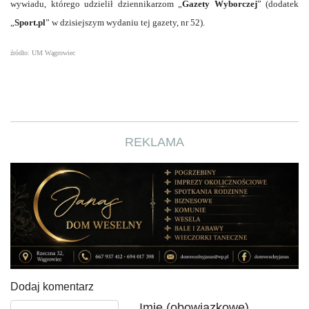
wywiadu, którego udzielił dziennikarzom „
Gazety Wyborczej
” (dodatek
„
Sport.pl
” w dzisiejszym wydaniu tej gazety, nr 52).
źródło: UM Wągrowiec
REKLAMA
Dodaj komentarz
Tekst komentarza
Imię (obowiązkowe)