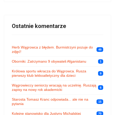
Ostatnie komentarze
Herb Wągrowca z błędem. Burmistrzyni pozuje do
49
zdjęć!
Oborniki. Zatrzymano 9 obywateli Afganistanu
1
Królowa sportu wkracza do Wągrowca. Rusza
9
pierwszy klub lekkoatletyczny dla dzieci
Wągrowieccy seniorzy wracają na uczelnię. Ruszają
6
zapisy na nowy rok akademicki
Starosta Tomasz Kranc odpowiada... ale nie na
15
pytania
Kolejne stanowisko dla Justyny Michalskiej
70