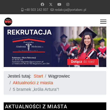
+48 503 142 937
redakcja@portalwrc.pl
Jesteś tutaj:
Start
Wągrowiec
Aktualności z miasta
5 bramek „króla Artura”!
AKTUALNOŚCI Z MIASTA