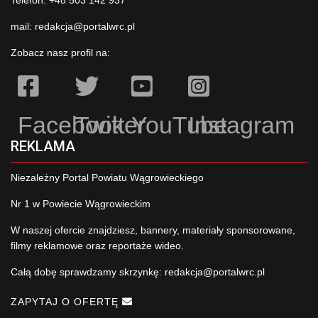
Telefon: +48 503 142 937
mail:
redakcja@portalwrc.pl
Zobacz nasz profil na:
Facebook
Twitter
YouTube
Instagram
REKLAMA
Niezależny Portal Powiatu Wągrowieckiego
Nr 1 w Powiecie Wągrowieckim
W naszej ofercie znajdziesz, bannery, materiały sponsorowane,
filmy reklamowe oraz reportaże wideo.
Całą dobę sprawdzamy skrzynkę:
redakcja@portalwrc.pl
ZAPYTAJ O OFERTĘ