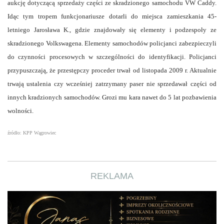
aukcję dotyczącą sprzedaży części ze skradzionego samochodu VW Caddy.
Idąc tym tropem funkcjonariusze dotarli do miejsca zamieszkania 45-
letniego Jarosława K., gdzie znajdowały się elementy i podzespoły ze
skradzionego Volkswagena. Elementy samochodów policjanci zabezpieczyli
do czynności procesowych w szczególności do identyfikacji. Policjanci
przypuszczają, że przestępczy proceder trwał od listopada 2009 r. Aktualnie
trwają ustalenia czy wcześniej zatrzymany paser nie sprzedawał części od
innych kradzionych samochodów. Grozi mu kara nawet do 5 lat pozbawienia
wolności.
źródło: KPP Wągrowiec
REKLAMA