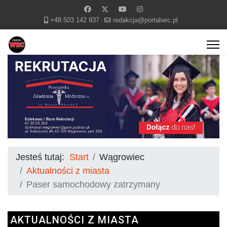
+48 503 142 937
redakcja@portalwrc.pl
Jesteś tutaj:
Start
Wągrowiec
Aktualności z miasta
Paser samochodowy zatrzymany
AKTUALNOŚCI Z MIASTA