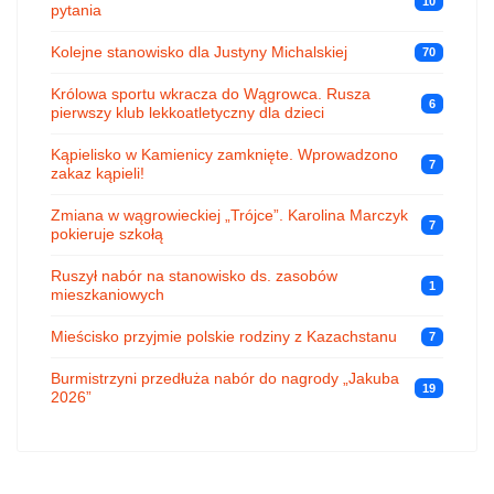
10
pytania
Kolejne stanowisko dla Justyny Michalskiej
70
Królowa sportu wkracza do Wągrowca. Rusza
6
pierwszy klub lekkoatletyczny dla dzieci
Kąpielisko w Kamienicy zamknięte. Wprowadzono
7
zakaz kąpieli!
Zmiana w wągrowieckiej „Trójce”. Karolina Marczyk
7
pokieruje szkołą
Ruszył nabór na stanowisko ds. zasobów
1
mieszkaniowych
Mieścisko przyjmie polskie rodziny z Kazachstanu
7
Burmistrzyni przedłuża nabór do nagrody „Jakuba
19
2026”