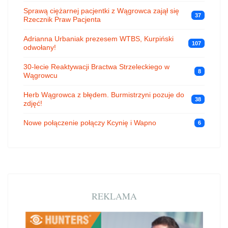
Sprawą ciężarnej pacjentki z Wągrowca zajął się
37
Rzecznik Praw Pacjenta
Adrianna Urbaniak prezesem WTBS, Kurpiński
107
odwołany!
30-lecie Reaktywacji Bractwa Strzeleckiego w
8
Wągrowcu
Herb Wągrowca z błędem. Burmistrzyni pozuje do
38
zdjęć!
Nowe połączenie połączy Kcynię i Wapno
6
REKLAMA