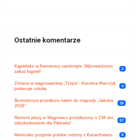
Ostatnie komentarze
Kąpielisko w Kamienicy zamknięte. Wprowadzono
2
zakaz kąpieli!
Zmiana w wągrowieckiej „Trójce”. Karolina Marczyk
4
pokieruje szkołą
Burmistrzyni przedłuża nabór do nagrody „Jakuba
19
2026”
Remont plaży w Wągrowcu przedłużony o 238 dni,
57
odszkodowanie dla Pietraka!
Mieścisko przyjmie polskie rodziny z Kazachstanu
6