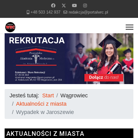
+48 503 142 937
redakcja@portalwrc.pl
Jesteś tutaj:
Start
Wągrowiec
Aktualności z miasta
Wypadek w Jaroszewie
AKTUALNOŚCI Z MIASTA