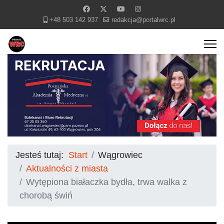
+48 503 142 937
redakcja@portalwrc.pl
Jesteś tutaj:
Start
Wągrowiec
Aktualności z miasta
Wytępiona białaczka bydła, trwa walka z
chorobą świń