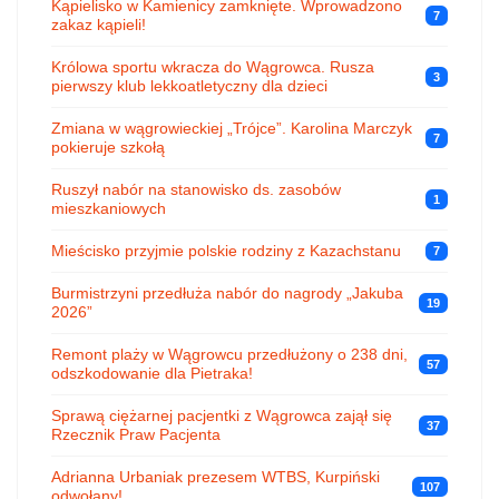
Kąpielisko w Kamienicy zamknięte. Wprowadzono
7
zakaz kąpieli!
Królowa sportu wkracza do Wągrowca. Rusza
3
pierwszy klub lekkoatletyczny dla dzieci
Zmiana w wągrowieckiej „Trójce”. Karolina Marczyk
7
pokieruje szkołą
Ruszył nabór na stanowisko ds. zasobów
1
mieszkaniowych
Mieścisko przyjmie polskie rodziny z Kazachstanu
7
Burmistrzyni przedłuża nabór do nagrody „Jakuba
19
2026”
Remont plaży w Wągrowcu przedłużony o 238 dni,
57
odszkodowanie dla Pietraka!
Sprawą ciężarnej pacjentki z Wągrowca zajął się
37
Rzecznik Praw Pacjenta
Adrianna Urbaniak prezesem WTBS, Kurpiński
107
odwołany!