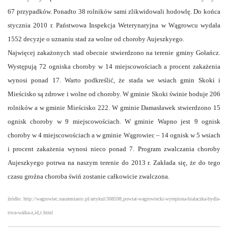
67 przypadków. Ponadto 38 rolników sami zlikwidowali hodowlę. Do końca
stycznia 2010 r. Państwowa Inspekcja Weterynaryjna w Wągrowcu wydała
1552 decyzje o uznaniu stad za wolne od choroby Aujeszkyego.
Najwięcej zakażonych stad obecnie stwierdzono na terenie gminy Gołańcz.
Występują 72 ogniska choroby w 14 miejscowościach a procent zakażenia
wynosi ponad 17. Warto podkreślić, że stada we wsiach gmin Skoki i
Mieścisko są zdrowe i wolne od choroby. W gminie Skoki świnie hoduje 206
rolników a w gminie Mieścisko 222. W gminie Damasławek stwierdzono 15
ognisk choroby w 9 miejscowościach. W gminie Wapno jest 9 ognisk
choroby w 4 miejscowościach a w gminie Wągrowiec – 14 ognisk w 5 wsiach
i procent zakażenia wynosi nieco ponad 7. Program zwalczania choroby
Aujeszkyego potrwa na naszym terenie do 2013 r. Zakłada się, że do tego
czasu groźna choroba świń zostanie całkowicie zwalczona.
źródło: http://wagrowiec.naszemiasto.pl/artykul/308598,powiat-wagrowiecki-wytepiona-bialaczka-bydla-
trwa-walka-z,id,t.html