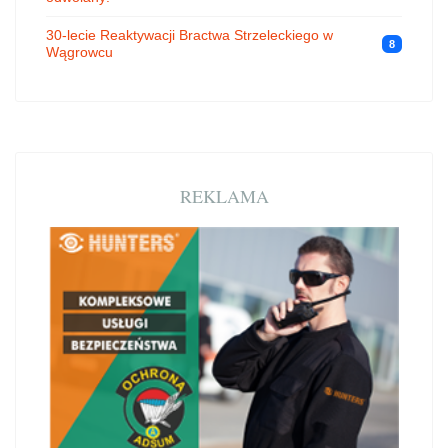
30-lecie Reaktywacji Bractwa Strzeleckiego w
8
Wągrowcu
REKLAMA