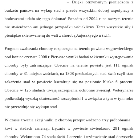
– Dzięki otrzymanym pieniądzom z
budżetu państwa na wykup stad a przede wszystkim dobrej współpracy z
hodowcami udało się tego dokonać. Ponadto od 2004 r. na naszym terenie
nie stwierdzono ani jednego przypadku wścieklizny. Teraz wszystkie siły i
pieniądze skierowane są do wali z chorobą Aujeszkyego u świń.
Program zwalczania choroby rozpoczęto na terenie powiatu wągrowieckiego
pod koniec czerwca 2008 r. Pierwsze wyniki badań w kierunku występowania
choroby były zatrważające. Obecnie na terenie powiatu jest 111 ognisk
choroby w 31 miejscowościach, na 1868 przebadanych stad świń czyli stan
zakażenia stad w powiecie kształtuje się na poziomie blisko 6 procent.
Obecnie w 125 stadach trwają szczepienia ochronne zwierząt. Weterynarze
podkreślają wysoką skuteczność szczepionki i w związku z tym w tym roku
nie przewiduje się wykupu stad.
W czasie trwania akcji walki z chorobą przeprowadzono trzy próbobrania
krwi w stadach zwierząt. Łącznie w powiecie stwierdzono 291 ognisk
choroby. Wykupiono 74 stada świń. Leczenie i uzdrowienie stad dotyczyło