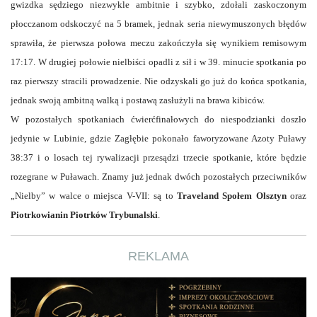
gwizdka sędziego niezwykle ambitnie i szybko, zdołali zaskoczonym
płocczanom odskoczyć na 5 bramek, jednak seria niewymuszonych błędów
sprawiła, że pierwsza połowa meczu zakończyła się wynikiem remisowym
17:17. W drugiej połowie nielbiści opadli z sił i w 39. minucie spotkania po
raz pierwszy stracili prowadzenie. Nie odzyskali go już do końca spotkania,
jednak swoją ambitną walką i postawą zasłużyli na brawa kibiców.
W pozostałych spotkaniach ćwierćfinałowych do niespodzianki doszło
jedynie w Lubinie, gdzie Zagłębie pokonało faworyzowane Azoty Puławy
38:37 i o losach tej rywalizacji przesądzi trzecie spotkanie, które będzie
rozegrane w Puławach. Znamy już jednak dwóch pozostałych przeciwników
„Nielby” w walce o miejsca V-VII: są to
Traveland Społem Olsztyn
oraz
Piotrkowianin Piotrków Trybunalski
.
REKLAMA