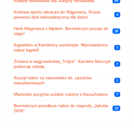
Kolejne stanowisko dla Justyny Michalskiej
69
Królowa sportu wkracza do Wągrowca. Rusza
4
pierwszy klub lekkoatletyczny dla dzieci
Herb Wągrowca z błędem. Burmistrzyni pozuje do
39
zdjęć!
Kąpielisko w Kamienicy zamknięte. Wprowadzono
7
zakaz kąpieli!
Zmiana w wągrowieckiej „Trójce”. Karolina Marczyk
7
pokieruje szkołą
Ruszył nabór na stanowisko ds. zasobów
1
mieszkaniowych
Mieścisko przyjmie polskie rodziny z Kazachstanu
7
Burmistrzyni przedłuża nabór do nagrody „Jakuba
19
2026”