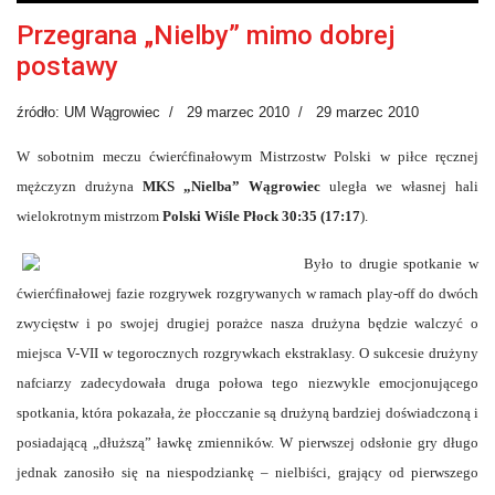
Przegrana „Nielby” mimo dobrej
postawy
źródło: UM Wągrowiec
29 marzec 2010
29 marzec 2010
W sobotnim meczu ćwierćfinałowym Mistrzostw Polski w piłce ręcznej
mężczyzn drużyna
MKS „Nielba” Wągrowiec
uległa we własnej hali
wielokrotnym mistrzom
Polski Wiśle Płock 30:35 (17:17
).
Było to drugie spotkanie w
ćwierćfinałowej fazie rozgrywek rozgrywanych w ramach play-off do dwóch
zwycięstw i po swojej drugiej porażce nasza drużyna będzie walczyć o
miejsca V-VII w tegorocznych rozgrywkach ekstraklasy. O sukcesie drużyny
nafciarzy zadecydowała druga połowa tego niezwykle emocjonującego
spotkania, która pokazała, że płocczanie są drużyną bardziej doświadczoną i
posiadającą „dłuższą” ławkę zmienników. W pierwszej odsłonie gry długo
jednak zanosiło się na niespodziankę – nielbiści, grający od pierwszego