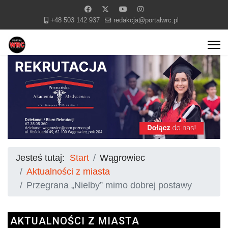
+48 503 142 937
redakcja@portalwrc.pl
Jesteś tutaj:
Start
Wągrowiec
Aktualności z miasta
Przegrana „Nielby” mimo dobrej postawy
AKTUALNOŚCI Z MIASTA