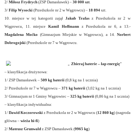
2/
Miłosz Frydrych
(ZSP Damasławek) –
30 000 szt
.
3/
Filip Wysocki
(Przedszkole nr 2 w Wągrowcu) –
18 894
szt.
10. miejsce w tej kategorii zajął
Jakub Trafas
z Przedszkola nr 2 w
Wągrowcu, 11. miejsce
Kamil Hoffmann
z Przedszkola nr 6, a 13.-
Magdalena Moćko
(Gimnazjum Miejskie w Wągrowcu), a 14.
Norbert
Dobrogojski
(Przedszkole nr 7 w Wągrowcu.
„
Zbieraj baterie – łap energię
”
– klasyfikacja drużynowa:
1/ ZSP Damasławek –
509 kg baterii
(0,8 kg na 1 ucznia)
2/ Przedszkole nr 7 w Wągrowcu –
371 kg baterii
(3,02 kg na 1 ucznia)
3/ Gimnazjum nr 1 Gminy Wągrowiec –
325 kg baterii
(0,86 kg na 1 ucznia)
– klasyfikacja indywidualna:
1/
Dawid Koczorowski
z Przedszkola nr 2 w Wągrowcu (
12 860 kg
) (nagroda
główna –
wieża hi-fi
)
2/
Mateusz Grunwald
z ZSP Damasławek (
9965 kg
)