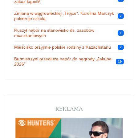
zakaz kąpieli!
Zmiana w wągrowieckiej „Trójce”. Karolina Marczyk
7
pokieruje szkołą
Ruszył nabór na stanowisko ds. zasobów
1
mieszkaniowych
Mieścisko przyjmie polskie rodziny z Kazachstanu
7
Burmistrzyni przedłuża nabór do nagrody „Jakuba
19
2026”
REKLAMA