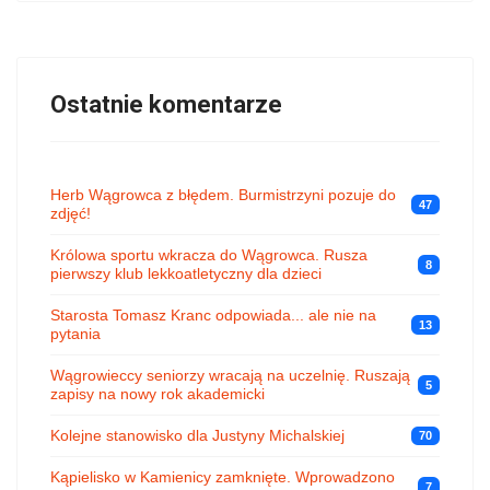
Ostatnie komentarze
Herb Wągrowca z błędem. Burmistrzyni pozuje do
47
zdjęć!
Królowa sportu wkracza do Wągrowca. Rusza
8
pierwszy klub lekkoatletyczny dla dzieci
Starosta Tomasz Kranc odpowiada... ale nie na
13
pytania
Wągrowieccy seniorzy wracają na uczelnię. Ruszają
5
zapisy na nowy rok akademicki
Kolejne stanowisko dla Justyny Michalskiej
70
Kąpielisko w Kamienicy zamknięte. Wprowadzono
7