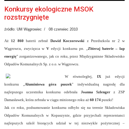
Konkursy ekologiczne MSOK
rozstrzygnięte
źródło: UM Wągrowiec
08 czerwiec 2010
Aż
12 860
baterii zebrał
Dawid Koczorowski
z Przedszkola nr 2 w
Wągrowcu, zwycięzca w
V
edycji konkursu pn. „
Zbieraj baterie – łap
energię
” zorganizowanego, jak co roku, przez Międzygminne Składowisko
Odpadów Komunalnych Sp. z o.o. w Wągrowcu.
W równoległej,
IX
już edycji
konkursu „
Aluminiowa góra puszek
” indywidualną nagrodę dla
najlepszego uczestnika konkursu odebrała
Joanna Szlenger
z ZSP
Damasławek, która zebrała w ciągu minionego roku aż
60 174
puszki!
Jak co roku, podsumowanie konkursu odbyło się na terenie Składowiska
Odpadów Komunalnych w Kopaszynie, gdzie przyjechali reprezentanci
najlepszych szkół biorących udział w tej niezwykle pożytecznej –