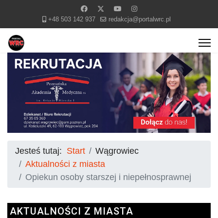
+48 503 142 937
redakcja@portalwrc.pl
Jesteś tutaj:
Start
Wągrowiec
Aktualności z miasta
Opiekun osoby starszej i niepełnosprawnej
AKTUALNOŚCI Z MIASTA