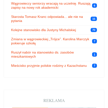
Wągrowieccy seniorzy wracają na uczelnię. Ruszają
6
zapisy na nowy rok akademicki
Starosta Tomasz Kranc odpowiada... ale nie na
15
pytania
Kolejne stanowisko dla Justyny Michalskiej
70
Zmiana w wągrowieckiej „Trójce”. Karolina Marczyk
7
pokieruje szkołą
Ruszył nabór na stanowisko ds. zasobów
1
mieszkaniowych
Mieścisko przyjmie polskie rodziny z Kazachstanu
7
REKLAMA