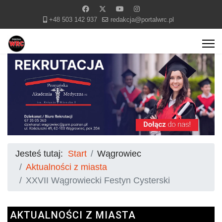
+48 503 142 937
redakcja@portalwrc.pl
Jesteś tutaj:
Start
Wągrowiec
Aktualności z miasta
XXVII Wągrowiecki Festyn Cysterski
AKTUALNOŚCI Z MIASTA