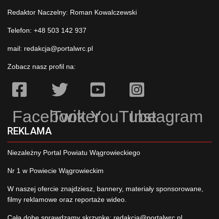
Redaktor Naczelny: Roman Kowalczewski
Telefon: +48 503 142 937
mail:
redakcja@portalwrc.pl
Zobacz nasz profil na:
Facebook
Twitter
YouTube
Instagram
REKLAMA
Niezależny Portal Powiatu Wągrowieckiego
Nr 1 w Powiecie Wągrowieckim
W naszej ofercie znajdziesz, bannery, materiały sponsorowane,
filmy reklamowe oraz reportaże wideo.
Całą dobę sprawdzamy skrzynkę:
redakcja@portalwrc.pl