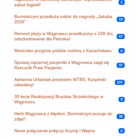
1
zakaz kąpieli!
Burmistrzyni przedłuża nabór do nagrody „Jakuba
19
2026”
Remont plaży w Wągrowcu przedłużony o 238 dni,
57
odszkodowanie dla Pietraka!
Mieścisko przyjmie polskie rodziny z Kazachstanu
6
Sprawą ciężarnej pacjentki z Wągrowca zajął się
37
Rzecznik Praw Pacjenta
Adrianna Urbaniak prezesem WTBS, Kurpiński
107
odwołany!
30-lecie Reaktywacji Bractwa Strzeleckiego w
8
Wągrowcu
Herb Wągrowca z błędem. Burmistrzyni pozuje do
38
zdjęć!
Nowe połączenie połączy Kcynię i Wapno
6