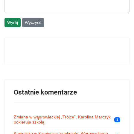
Wyślij
Wyczyść
Ostatnie komentarze
Zmiana w wągrowieckiej „Trójce”. Karolina Marczyk
1
pokieruje szkołą
Kąpielisko w Kamienicy zamknięte. Wprowadzono