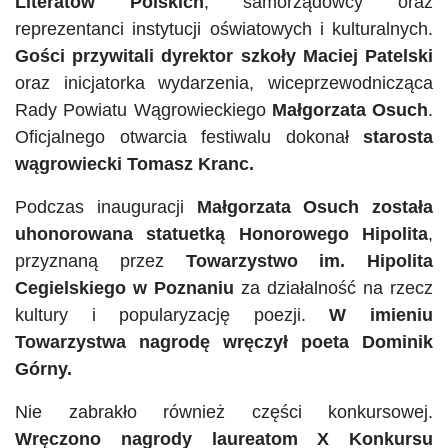
Literatów Polskich
, samorządowcy oraz
reprezentanci instytucji oświatowych i kulturalnych.
Gości przywitali dyrektor szkoły Maciej Patelski
oraz inicjatorka wydarzenia, wiceprzewodnicząca
Rady Powiatu Wągrowieckiego
Małgorzata Osuch
.
Oficjalnego otwarcia festiwalu dokonał
starosta
wągrowiecki Tomasz Kranc.
Podczas inauguracji
Małgorzata Osuch została
uhonorowana statuetką Honorowego Hipolita
,
przyznaną przez
Towarzystwo im. Hipolita
Cegielskiego w Poznaniu
za działalność na rzecz
kultury i popularyzację poezji.
W imieniu
Towarzystwa nagrodę wręczył poeta Dominik
Górny.
Nie zabrakło również części konkursowej.
Wręczono nagrody laureatom X Konkursu