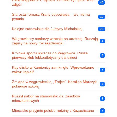
Herb Wągrowca z błędem. Burmistrzyni pozuje do
40
zdjęć!
Starosta Tomasz Kranc odpowiada... ale nie na
10
pytania
Kolejne stanowisko dla Justyny Michalskiej
70
Wągrowieccy seniorzy wracają na uczelnię. Ruszają
4
zapisy na nowy rok akademicki
Królowa sportu wkracza do Wągrowca. Rusza
6
pierwszy klub lekkoatletyczny dla dzieci
Kąpielisko w Kamienicy zamknięte. Wprowadzono
7
zakaz kąpieli!
Zmiana w wągrowieckiej „Trójce”. Karolina Marczyk
7
pokieruje szkołą
Ruszył nabór na stanowisko ds. zasobów
1
mieszkaniowych
Mieścisko przyjmie polskie rodziny z Kazachstanu
7