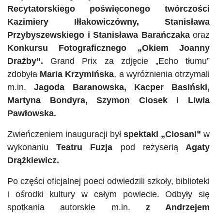
Recytatorskiego poświęconego twórczości
Kazimiery Iłłakowiczówny, Stanisława
Przybyszewskiego i Stanisława Barańczaka
oraz
Konkursu Fotograficznego „Okiem Joanny
Drażby”.
Grand Prix za zdjęcie „Echo tłumu”
zdobyła
Maria Krzymińska
, a wyróżnienia otrzymali
m.in.
Jagoda Baranowska, Kacper Basiński,
Martyna Bondyra, Szymon Ciosek i Liwia
Pawłowska.
Zwieńczeniem inauguracji był
spektakl „Ciosani”
w
wykonaniu
Teatru Fuzja
pod reżyserią
Agaty
Drążkiewicz.
Po części oficjalnej poeci odwiedzili szkoły, biblioteki
i ośrodki kultury w całym powiecie. Odbyły się
spotkania autorskie m.in.
z Andrzejem