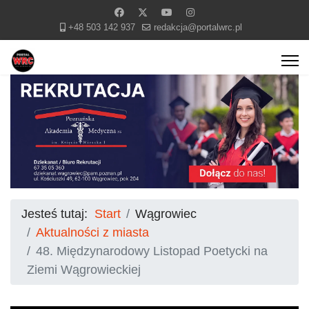
+48 503 142 937
redakcja@portalwrc.pl
Jesteś tutaj:
Start
Wągrowiec
Aktualności z miasta
48. Międzynarodowy Listopad Poetycki na
Ziemi Wągrowieckiej