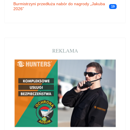
Burmistrzyni przedłuża nabór do nagrody „Jakuba
19
2026”
REKLAMA