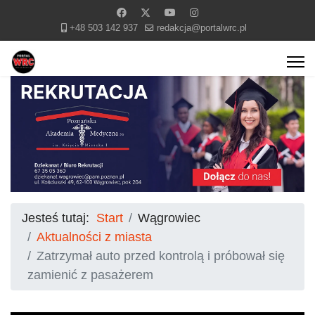
+48 503 142 937
redakcja@portalwrc.pl
Jesteś tutaj:
Start
Wągrowiec
Aktualności z miasta
Zatrzymał auto przed kontrolą i próbował się
zamienić z pasażerem