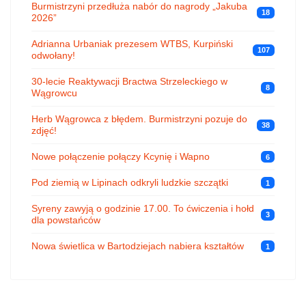
Burmistrzyni przedłuża nabór do nagrody „Jakuba
18
2026”
Adrianna Urbaniak prezesem WTBS, Kurpiński
107
odwołany!
30-lecie Reaktywacji Bractwa Strzeleckiego w
8
Wągrowcu
Herb Wągrowca z błędem. Burmistrzyni pozuje do
38
zdjęć!
Nowe połączenie połączy Kcynię i Wapno
6
Pod ziemią w Lipinach odkryli ludzkie szczątki
1
Syreny zawyją o godzinie 17.00. To ćwiczenia i hołd
3
dla powstańców
Nowa świetlica w Bartodziejach nabiera kształtów
1