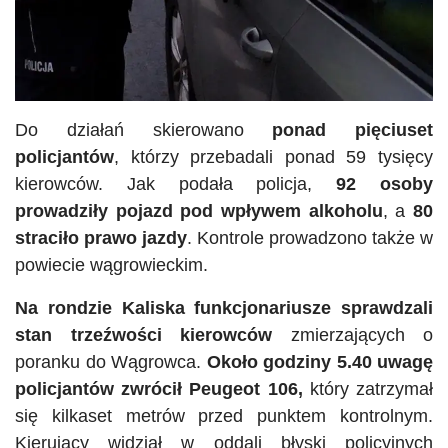
Do działań skierowano
ponad pięciuset
policjantów
, którzy przebadali ponad 59 tysięcy
kierowców. Jak podała policja,
92 osoby
prowadziły pojazd pod wpływem alkoholu
, a
80
straciło prawo jazdy
. Kontrole prowadzono także w
powiecie wągrowieckim.
Na rondzie Kaliska funkcjonariusze sprawdzali
stan trzeźwości kierowców
zmierzających o
poranku do Wągrowca.
Około godziny 5.40 uwagę
policjantów zwrócił Peugeot 106,
który zatrzymał
się kilkaset metrów przed punktem kontrolnym.
Kierujący widział w oddali błyski policyjnych