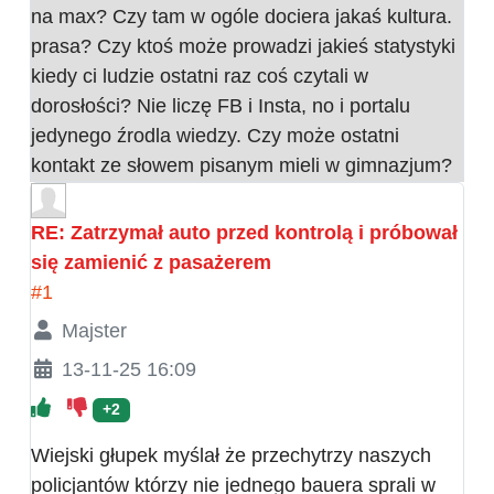
na max? Czy tam w ogóle dociera jakaś kultura.
prasa? Czy ktoś może prowadzi jakieś statystyki
kiedy ci ludzie ostatni raz coś czytali w
dorosłości? Nie liczę FB i Insta, no i portalu
jedynego źrodla wiedzy. Czy może ostatni
kontakt ze słowem pisanym mieli w gimnazjum?
RE: Zatrzymał auto przed kontrolą i próbował
się zamienić z pasażerem
#1
Majster
13-11-25 16:09
+2
Wiejski głupek myślał że przechytrzy naszych
policjantów którzy nie jednego bauera sprali w