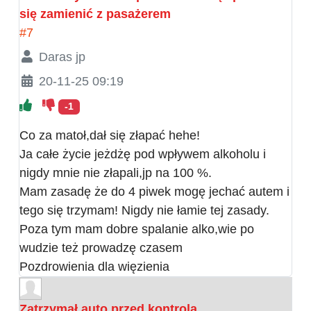
się zamienić z pasażerem
#7
Daras jp
20-11-25 09:19
-1
Co za matoł,dał się złapać hehe!
Ja całe życie jeżdżę pod wpływem alkoholu i
nigdy mnie nie złapali,jp na 100 %.
Mam zasadę że do 4 piwek mogę jechać autem i
tego się trzymam! Nigdy nie łamie tej zasady.
Poza tym mam dobre spalanie alko,wie po
wudzie też prowadzę czasem
Pozdrowienia dla więzienia
Zatrzymał auto przed kontrolą