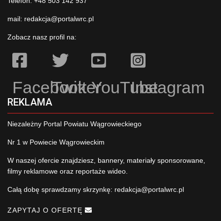
Telefon: +48 503 142 937
mail:
redakcja@portalwrc.pl
Zobacz nasz profil na:
Facebook
Twitter
YouTube
Instagram
REKLAMA
Niezależny Portal Powiatu Wągrowieckiego
Nr 1 w Powiecie Wągrowieckim
W naszej ofercie znajdziesz, bannery, materiały sponsorowane,
filmy reklamowe oraz reportaże wideo.
Całą dobę sprawdzamy skrzynkę:
redakcja@portalwrc.pl
ZAPYTAJ O OFERTĘ