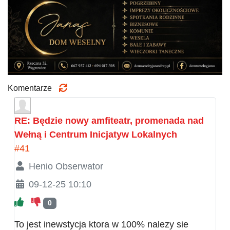
Komentarze
RE: Będzie nowy amfiteatr, promenada nad
Wełną i Centrum Inicjatyw Lokalnych
#41
Henio Obserwator
09-12-25 10:10
0
To jest inewstycja ktora w 100% nalezy sie