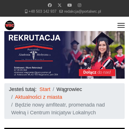
+48 503 142 937
redakcja@portalwrc.pl
Jesteś tutaj:
Start
Wągrowiec
Aktualności z miasta
Będzie nowy amfiteatr, promenada nad
Wełną i Centrum Inicjatyw Lokalnych