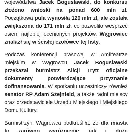
województwa
Jacek Bogusławski
,
do konkursu
złożono wnioski na ponad 600 mln zł.
Początkowa
pula wynosiła 120 mln zł, ale została
zwiększona do 171 mln zł
, co pozwoliło wesprzeć
osiem najlepiej ocenionych projektów.
Wągrowiec
znalazł się w ścisłej czołówce tej listy.
Podczas konferencji prasowej w Amfiteatrze
miejskim w Wągrowcu
Jacek Bogusławski
przekazał burmistrz Alicji Trytt oficjalne
dokumenty potwierdzające przyznanie
dofinansowania
. W spotkaniu uczestniczył również
senator RP Adam Szejnfeld
, a także radni miejscy
oraz przedstawiciele Urzędu Miejskiego i Miejskiego
Domu Kultury.
Burmistrzyni Wągrowca podkreśliła, że
dla miasta
to zarówno wyróżnienie, jak i duże