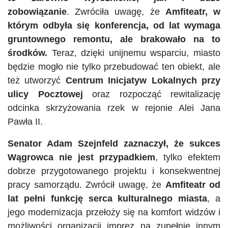
zobowiązanie
. Zwróciła uwagę, że
Amfiteatr, w
którym odbyła się konferencja, od lat wymaga
gruntownego remontu, ale brakowało na to
środków.
Teraz, dzięki unijnemu wsparciu, miasto
będzie mogło nie tylko przebudować ten obiekt, ale
też utworzyć
Centrum Inicjatyw Lokalnych
przy
ulicy Pocztowej
oraz rozpocząć rewitalizację
odcinka skrzyżowania rzek w rejonie Alei Jana
Pawła II.
Senator Adam Szejnfeld zaznaczył, że sukces
Wągrowca nie jest przypadkiem
, tylko efektem
dobrze przygotowanego projektu i konsekwentnej
pracy samorządu. Zwrócił uwagę, że
Amfiteatr od
lat pełni funkcję serca kulturalnego miasta
, a
jego modernizacja przełoży się na komfort widzów i
możliwości organizacji imprez na zupełnie innym