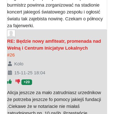
burmistrz powinna zorganizować na stadionie
koncert jakiegoś światowego zespołu i ogłosić
światu tak zajebista nowinę. Czekam o północy
za fajerwerki.
RE: Będzie nowy amfiteatr, promenada nad
Wełną i Centrum Inicjatyw Lokalnych
#26
Kolo
15-11-25 18:04
+20
Alicja jeszcze za mało zatrudniasz urzednikow
że potrzeba jeszcze fo pomocy jakiejś fundacji
.Ciekawe że w notariacie nie miałaś
zatrudnionych np .10 osób. Przestańcie