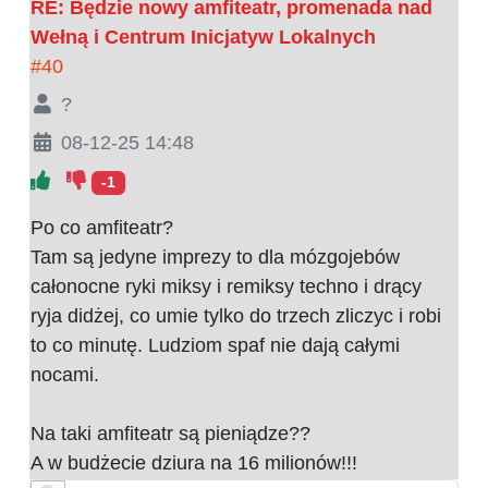
RE: Będzie nowy amfiteatr, promenada nad
Wełną i Centrum Inicjatyw Lokalnych
#40
?
08-12-25 14:48
-1
Po co amfiteatr?
Tam są jedyne imprezy to dla mózgojebów
całonocne ryki miksy i remiksy techno i drący
ryja didżej, co umie tylko do trzech zliczyc i robi
to co minutę. Ludziom spaf nie dają całymi
nocami.
Na taki amfiteatr są pieniądze??
A w budżecie dziura na 16 milionów!!!