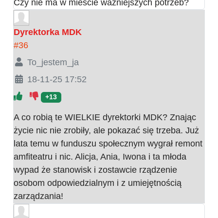
Czy nie ma w mieście ważniejszych potrzeb?
Dyrektorka MDK
#36
To_jestem_ja
18-11-25 17:52
+13
A co robią te WIELKIE dyrektorki MDK? Znając
życie nic nie zrobiły, ale pokazać się trzeba. Już
lata temu w funduszu społecznym wygrał remont
amfiteatru i nic. Alicja, Ania, Iwona i ta młoda
wypad że stanowisk i zostawcie rządzenie
osobom odpowiedzialnym i z umiejętnością
zarządzania!