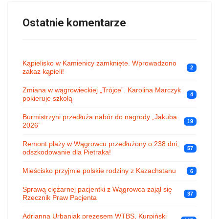
Ostatnie komentarze
Kąpielisko w Kamienicy zamknięte. Wprowadzono
2
zakaz kąpieli!
Zmiana w wągrowieckiej „Trójce”. Karolina Marczyk
4
pokieruje szkołą
Burmistrzyni przedłuża nabór do nagrody „Jakuba
19
2026”
Remont plaży w Wągrowcu przedłużony o 238 dni,
57
odszkodowanie dla Pietraka!
Mieścisko przyjmie polskie rodziny z Kazachstanu
6
Sprawą ciężarnej pacjentki z Wągrowca zajął się
37
Rzecznik Praw Pacjenta
Adrianna Urbaniak prezesem WTBS, Kurpiński