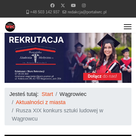
+48 503 142 937
redakcja@portalwrc.pl
Jesteś tutaj:
Start
Wągrowiec
Aktualności z miasta
Rusza XIX konkurs sztuki ludowej w
Wągrowcu