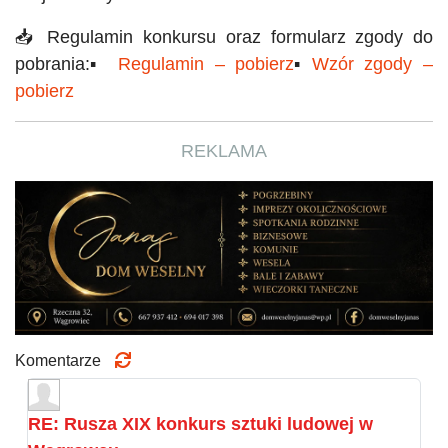
📥 Regulamin konkursu oraz formularz zgody do
pobrania:
▪️
Regulamin – pobierz
▪️
Wzór zgody –
pobierz
REKLAMA
Komentarze
RE: Rusza XIX konkurs sztuki ludowej w