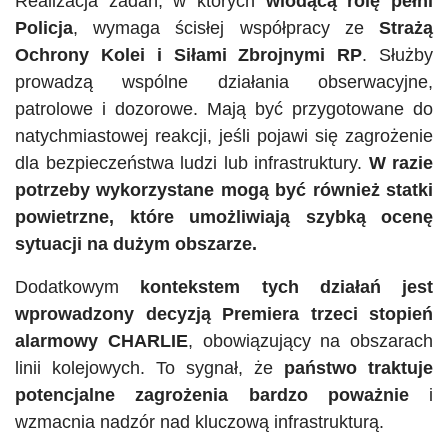
Realizacja zadań, w których
wiodącą rolę pełni
Policja
, wymaga ścisłej współpracy ze
Strażą
Ochrony Kolei i Siłami Zbrojnymi RP
. Służby
prowadzą wspólne działania obserwacyjne,
patrolowe i dozorowe. Mają być przygotowane do
natychmiastowej reakcji, jeśli pojawi się zagrożenie
dla bezpieczeństwa ludzi lub infrastruktury.
W razie
potrzeby wykorzystane mogą być również statki
powietrzne, które umożliwiają szybką ocenę
sytuacji na dużym obszarze.
Dodatkowym
kontekstem tych działań jest
wprowadzony decyzją Premiera trzeci stopień
alarmowy CHARLIE
, obowiązujący na obszarach
linii kolejowych. To sygnał, że
państwo traktuje
potencjalne zagrożenia bardzo poważnie
i
wzmacnia nadzór nad kluczową infrastrukturą.