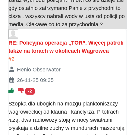
zaraz wychodzi policjant i mówi co się dzieje ale
gdy ostatnio zatrzymano Panie z przychodni to
cisza , wszyscy nabrali wody w usta od policji po
media .Ciekawe co to za przychodnia ?
RE: Policyjna operacja „TOR”. Więcej patroli
także na torach w okolicach Wągrowca
#2
Henio Obserwator
26-11-25 09:35
-2
Szopka dla ubogich na mozgu planktoniszczy
wagrowieckicj od klauna i kanclyrza. P totrach
łażą, dwa radiowozy stoją w nocy swiatłami
błyskaja a dzilne zuchy w mundurach maszerują