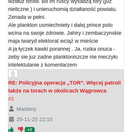
wzdłuz torów. Bo im ruscy wysadzą tory (juz
nieliczne ) i unieruchomią działlaność powiatu.
Zenada w pełni.
Ale plankton usmiechniety i dalej prince polo
wcina na swoje zdrowie. Jahiry i zembaczynskie
maja twaryd elektorat wciąż w mieście
A ja łyczek kawki porannej . Ja, ruska onuca -
zeby sie juz zadne planktoniszcze nie meczyło
intelektulanie z komentarzem
RE: Policyjna operacja „TOR”. Więcej patroli
także na torach w okolicach Wągrowca
#1
Maslany
25-11-25 22:10
+7