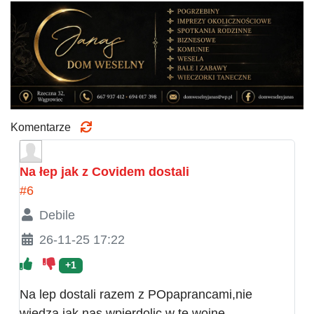
Komentarze
Na łep jak z Covidem dostali
#6
Debile
26-11-25 17:22
+1
Na lep dostali razem z POpaprancami,nie
wiedzą jak nas wpierdolic w te wojnę.