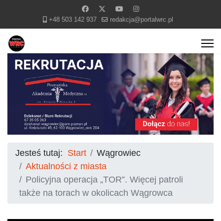
+48 503 142 937
redakcja@portalwrc.pl
Jesteś tutaj:
Start
Wągrowiec
Aktualności z miasta
Policyjna operacja „TOR”. Więcej patroli
także na torach w okolicach Wągrowca