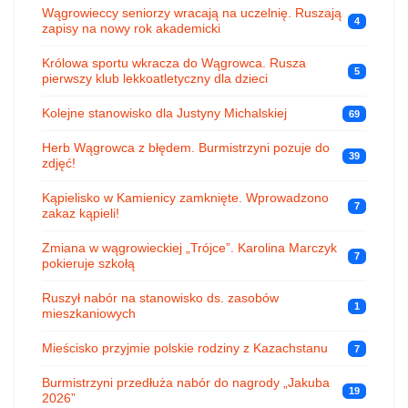
Wągrowieccy seniorzy wracają na uczelnię. Ruszają
4
zapisy na nowy rok akademicki
Królowa sportu wkracza do Wągrowca. Rusza
5
pierwszy klub lekkoatletyczny dla dzieci
Kolejne stanowisko dla Justyny Michalskiej
69
Herb Wągrowca z błędem. Burmistrzyni pozuje do
39
zdjęć!
Kąpielisko w Kamienicy zamknięte. Wprowadzono
7
zakaz kąpieli!
Zmiana w wągrowieckiej „Trójce”. Karolina Marczyk
7
pokieruje szkołą
Ruszył nabór na stanowisko ds. zasobów
1
mieszkaniowych
Mieścisko przyjmie polskie rodziny z Kazachstanu
7
Burmistrzyni przedłuża nabór do nagrody „Jakuba
19
2026”