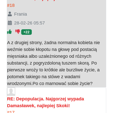
#18
Frania
28-02-26 05:57
+22
A z drugiej strony, żadna normalna kobieta nie
weźmie sobie kłopotu na głowę pod postacią
mięsniaka albo uzależnionego od różnych
substancji, z pogryzdoloną tuszem skorą. Po
pierwsze wroży to krótkie ale burzliwe życie, a
potomek takiego na stówe z wadami
wrodzonymi.Po co marnować sobie życie?
RE: Depopulacja. Najgorzej wypada
Damasławek, najlepiej Skoki!
#17