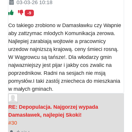
03-03-26 10:18
-9
Co takiego zrobiono w Damasławku czy Wapnie
aby zattzymac mlodych Komunikacja zerowa.
Najlepiej zarabiają wojtowie a pracownicy
urzedow najnizszą krajową. ceny śmieci rosną.
W Wągrowcu są tańsze!. Dla włodarzy gmin
najwazniejszy jest pijar i jakby cos zwalic na
poprzednikow. Radni na sesjach nie msją
pomysłów.I taki zastój zniecheca do mieszkania
w małych gminach.
RE: Depopulacja. Najgorzej wypada
Damasławek, najlepiej Skoki!
#30