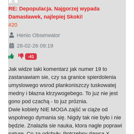
RE: Depopulacja. Najgorzej wypada
Damasławek, najlepiej Skoki!
#20
Henio Obserwator
28-02-26 09:19
-41
Jak widze taki komentarz jak numer 19 to
zastanawiam sie, czy sa granice spierdolenia
umyslowego wsrod plankoniszczy tuskowatej
medny i błazna ktrzywogebego. To juz nie jest
gono pod czachą - to juz próznia.
Dwie kobiety NIE MOGA zajść w ciąże od
wspolnego dymania się. Nigdy tak nie było i nie
będzie. Znalazła sie nauka, ktora nagle poprawi
naturę. Co za odchyły. Potrzebny dawca X.