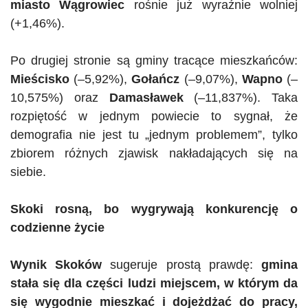
miasto Wągrowiec
rośnie już wyraźnie wolniej
(+1,46%).
Po drugiej stronie są gminy tracące mieszkańców:
Mieścisko
(–5,92%),
Gołańcz
(–9,07%),
Wapno
(–
10,575%) oraz
Damasławek
(–11,837%). Taka
rozpiętość w jednym powiecie to sygnał, że
demografia nie jest tu „jednym problemem”, tylko
zbiorem różnych zjawisk nakładających się na
siebie.
Skoki rosną, bo wygrywają konkurencję o
codzienne
życie
Wynik Skoków
sugeruje prostą prawdę:
gmina
stała się dla części ludzi miejscem, w którym da
się wygodnie mieszkać i dojeżdżać do pracy,