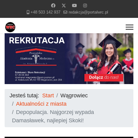
+48 503 142 937
redakcja@portalwrc.pl
Jesteś tutaj:
Start
Wągrowiec
Aktualności z miasta
Depopulacja. Najgorzej wypada
Damasławek, najlepiej Skoki!