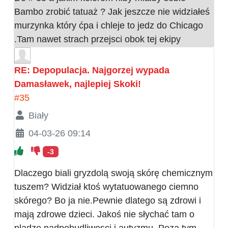
Bambo zrobić tatuaż ? Jak jeszcze nie widziałeś
murzynka który ćpa i chleje to jedz do Chicago
.Tam nawet strach przejsci obok tej ekipy
RE: Depopulacja. Najgorzej wypada
Damasławek, najlepiej Skoki!
#35
Biały
04-03-26 09:14
-3
Dlaczego biali gryzdolą swoją skórę chemicznym
tuszem? Widział ktoś wytatuowanego ciemno
skórego? Bo ja nie.Pewnie dlatego są zdrowi i
mają zdrowe dzieci. Jakoś nie słychać tam o
pladze nadpobudliwosci i autyzmu. Poza tym