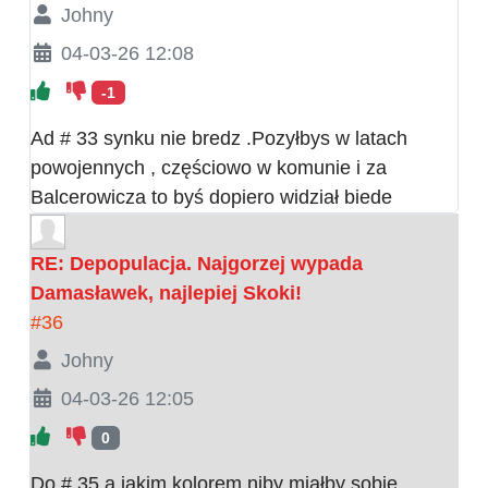
Johny
04-03-26 12:08
-1
Ad # 33 synku nie bredz .Pozyłbys w latach
powojennych , częściowo w komunie i za
Balcerowicza to byś dopiero widział biede
RE: Depopulacja. Najgorzej wypada
Damasławek, najlepiej Skoki!
#36
Johny
04-03-26 12:05
0
Do # 35 a jakim kolorem niby miałby sobie