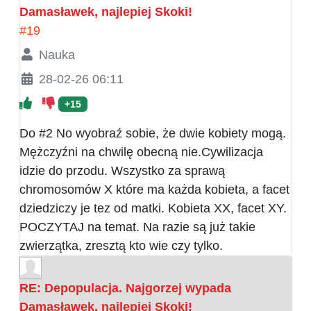
Damasławek, najlepiej Skoki!
#19
Nauka
28-02-26 06:11
+15
Do #2 No wyobraź sobie, że dwie kobiety mogą.
Mężczyźni na chwilę obecną nie.Cywilizacja
idzie do przodu. Wszystko za sprawą
chromosomów X które ma każda kobieta, a facet
dziedziczy je tez od matki. Kobieta XX, facet XY.
POCZYTAJ na temat. Na razie są już takie
zwierzątka, zresztą kto wie czy tylko.
RE: Depopulacja. Najgorzej wypada
Damasławek, najlepiej Skoki!