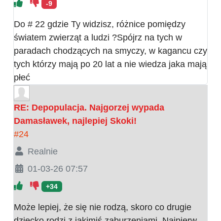
-9
Do # 22 gdzie Ty widzisz, różnice pomiędzy
światem zwierząt a ludzi ?Spójrz na tych w
paradach chodzących na smyczy, w kagancu czy
tych którzy mają po 20 lat a nie wiedza jaka mają
płeć
RE: Depopulacja. Najgorzej wypada
Damasławek, najlepiej Skoki!
#24
Realnie
01-03-26 07:57
+34
Może lepiej, że się nie rodzą, skoro co drugie
dziecko rodzi z jakimiś zaburzeniami. Najpierw