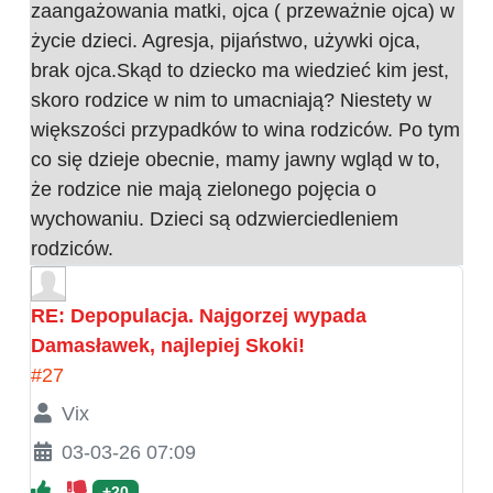
zaangażowania matki, ojca ( przeważnie ojca) w
życie dzieci. Agresja, pijaństwo, używki ojca,
brak ojca.Skąd to dziecko ma wiedzieć kim jest,
skoro rodzice w nim to umacniają? Niestety w
większości przypadków to wina rodziców. Po tym
co się dzieje obecnie, mamy jawny wgląd w to,
że rodzice nie mają zielonego pojęcia o
wychowaniu. Dzieci są odzwierciedleniem
rodziców.
RE: Depopulacja. Najgorzej wypada
Damasławek, najlepiej Skoki!
#27
Vix
03-03-26 07:09
+20