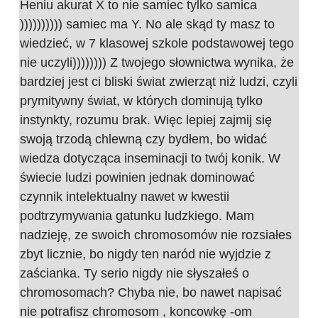
Heniu akurat X to nie samiec tylko samica
)))))))))) samiec ma Y. No ale skąd ty masz to
wiedzieć, w 7 klasowej szkole podstawowej tego
nie uczyli)))))))) Z twojego słownictwa wynika, że
bardziej jest ci bliski świat zwierząt niż ludzi, czyli
prymitywny świat, w których dominują tylko
instynkty, rozumu brak. Więc lepiej zajmij się
swoją trzodą chlewną czy bydłem, bo widać
wiedza dotycząca inseminacji to twój konik. W
świecie ludzi powinien jednak dominować
czynnik intelektualny nawet w kwestii
podtrzymywania gatunku ludzkiego. Mam
nadzieję, ze swoich chromosomów nie rozsiałes
zbyt licznie, bo nigdy ten naród nie wyjdzie z
zaścianka. Ty serio nigdy nie słyszałeś o
chromosomach? Chyba nie, bo nawet napisać
nie potrafisz chromosom , koncowkę -om