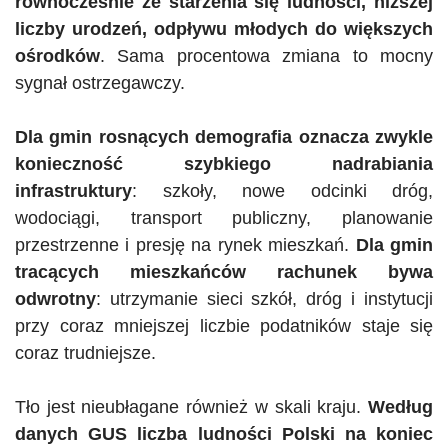
równocześnie ze starzenia się ludności, niższej
liczby urodzeń, odpływu młodych do większych
ośrodków
. Sama procentowa zmiana to mocny
sygnał ostrzegawczy.
Dla gmin rosnących demografia oznacza zwykle
konieczność szybkiego nadrabiania
infrastruktury
: szkoły, nowe odcinki dróg,
wodociągi, transport publiczny, planowanie
przestrzenne i presję na rynek mieszkań.
Dla gmin
tracących mieszkańców rachunek bywa
odwrotny
: utrzymanie sieci szkół, dróg i instytucji
przy coraz mniejszej liczbie podatników staje się
coraz trudniejsze.
Tło jest nieubłagane również w skali kraju.
Według
danych GUS liczba ludności Polski na koniec