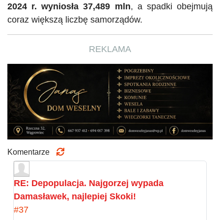
2024 r. wyniosła 37,489 mln
, a spadki obejmują
coraz większą liczbę samorządów.
REKLAMA
Komentarze
RE: Depopulacja. Najgorzej wypada
Damasławek, najlepiej Skoki!
#37