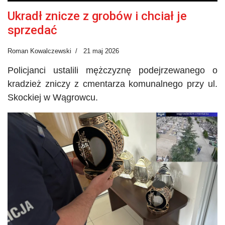
Ukradł znicze z grobów i chciał je
sprzedać
Roman Kowalczewski
21 maj 2026
Policjanci ustalili mężczyznę podejrzewanego o
kradzież zniczy z cmentarza komunalnego przy ul.
Skockiej w Wągrowcu.