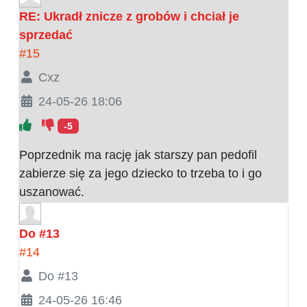
RE: Ukradł znicze z grobów i chciał je
sprzedać
#15
Cxz
24-05-26 18:06
-5
Poprzednik ma rację jak starszy pan pedofil
zabierze się za jego dziecko to trzeba to i go
uszanować.
Do #13
#14
Do #13
24-05-26 16:46