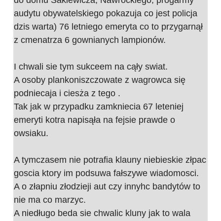
audytu obywatelskiego pokazuja co jest policja
dzis warta) 76 letniego emeryta co to przygarnął
z cmenatrza 6 gownianych lampionów.
I chwali sie tym sukceem na cąły swiat.
A osoby plankoniszczowate z wagrowca się
podniecaja i ciesża z tego .
Tak jak w przypadku zamkniecia 67 leteniej
emeryti kotra napisąła na fejsie prawde o
owsiaku.
A tymczasem nie potrafia klauny niebieskie złpac
goscia ktory im podsuwa fałszywe wiadomosci.
A o złapniu złodzieji aut czy innyhc bandytów to
nie ma co marzyc.
A niedługo beda sie chwalic kluny jak to wala