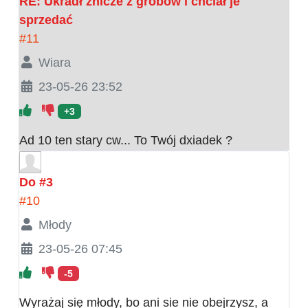
RE: Ukradł znicze z grobów i chciał je
sprzedać
#11
Wiara
23-05-26 23:52
+3
Ad 10 ten stary cw... To Twój dxiadek ?
Do #3
#10
Młody
23-05-26 07:45
-5
Wyrażaj się młody, bo ani sie nie obejrzysz, a