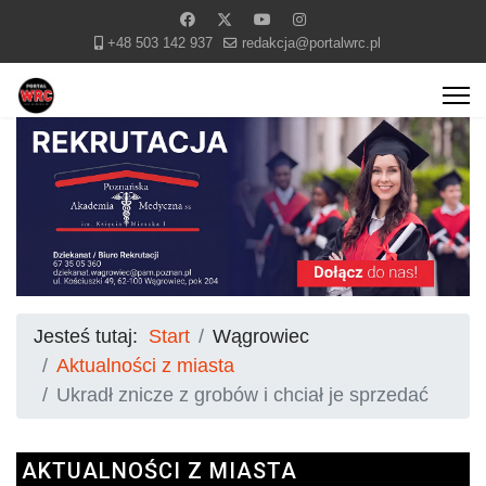
+48 503 142 937
redakcja@portalwrc.pl
Jesteś tutaj:
Start
Wągrowiec
Aktualności z miasta
Ukradł znicze z grobów i chciał je sprzedać
AKTUALNOŚCI Z MIASTA