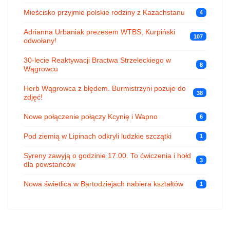
Mieścisko przyjmie polskie rodziny z Kazachstanu
4
Adrianna Urbaniak prezesem WTBS, Kurpiński
107
odwołany!
30-lecie Reaktywacji Bractwa Strzeleckiego w
8
Wągrowcu
Herb Wągrowca z błędem. Burmistrzyni pozuje do
38
zdjęć!
Nowe połączenie połączy Kcynię i Wapno
6
Pod ziemią w Lipinach odkryli ludzkie szczątki
1
Syreny zawyją o godzinie 17.00. To ćwiczenia i hołd
3
dla powstańców
Nowa świetlica w Bartodziejach nabiera kształtów
1