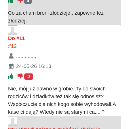
0
Co za cham broni złodzieje., zapewne też
złodziej.
Do #11
#12
.......,,,,,,,
24-05-26 16:13
-3
Nie, mój już dawno w grobie. Ty do swoich
rodziców i dziadków też tak się odnosisz?
Współczucie dla nich kogo sobie wyhodowali.A
kase ci dają? Wtedy nie są starymi ca....i?