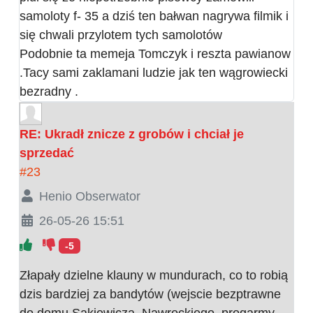
samoloty f- 35 a dziś ten bałwan nagrywa filmik i
się chwali przylotem tych samolotów
Podobnie ta memeja Tomczyk i reszta pawianow
.Tacy sami zaklamani ludzie jak ten wągrowiecki
bezradny .
RE: Ukradł znicze z grobów i chciał je
sprzedać
#23
Henio Obserwator
26-05-26 15:51
-5
Złapały dzielne klauny w mundurach, co to robią
dzis bardziej za bandytów (wejscie bezptrawne
do domu Sakiewicza, Nawrockiego, progarmy