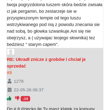
twoja pogryzdolona tuszem skóra bedzie zwisała
ci jak pergamin, bo zestarzeje sie w
przyspieszonym tempie od tego tuszu
wstrzykiwanego pod nią z powodu znecania sie
nad sobą, bo głowka szwankuje.Ani się nie
obejrzysz, a ( używajac teojego słownika) tez
bedziesz " starym capem".
RE: Ukradł znicze z grobów i chciał je
sprzedać
#9
1278
22-05-26 06:37
-14
Do # 8 dziecko ile Ty masz klatek za komuny