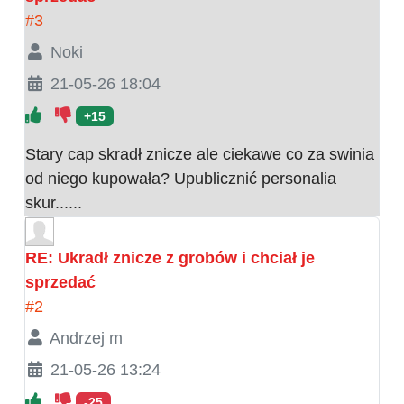
#3
Noki
21-05-26 18:04
+15
Stary cap skradł znicze ale ciekawe co za swinia
od niego kupowała? Upublicznić personalia
skur......
RE: Ukradł znicze z grobów i chciał je
sprzedać
#2
Andrzej m
21-05-26 13:24
-25