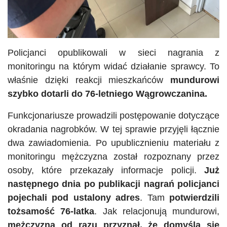
Policjanci opublikowali w sieci nagrania z
monitoringu na którym widać działanie sprawcy. To
właśnie dzięki reakcji mieszkańców
mundurowi
szybko dotarli do 76-letniego Wągrowczanina.
Funkcjonariusze prowadzili postępowanie dotyczące
okradania nagrobków. W tej sprawie przyjęli łącznie
dwa zawiadomienia. Po upublicznieniu materiału z
monitoringu mężczyzna został rozpoznany przez
osoby, które przekazały informacje policji.
Już
następnego dnia po publikacji nagrań policjanci
pojechali pod ustalony adres
. Tam
potwierdzili
tożsamość 76-latka
. Jak relacjonują mundurowi,
mężczyzna
od razu przyznał, że domyśla się