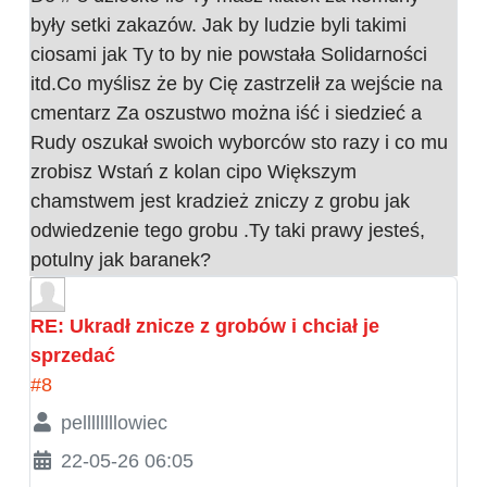
były setki zakazów. Jak by ludzie byli takimi
ciosami jak Ty to by nie powstała Solidarności
itd.Co myślisz że by Cię zastrzelił za wejście na
cmentarz Za oszustwo można iść i siedzieć a
Rudy oszukał swoich wyborców sto razy i co mu
zrobisz Wstań z kolan cipo Większym
chamstwem jest kradzież zniczy z grobu jak
odwiedzenie tego grobu .Ty taki prawy jesteś,
potulny jak baranek?
RE: Ukradł znicze z grobów i chciał je
sprzedać
#8
pellllllllowiec
22-05-26 06:05