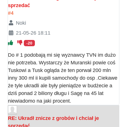
sprzedać
#4
Noki
21-05-26 18:11
-20
Do # 1 podobają mi się wyznawcy TVN im dużo
nie potrzeba. Wystarczy że Muranski powie coś
Tuskowi a Tusk ogląda że ten porwał 200 mln
inny 300 ml ii kupili samochody do osp .Ciekawe
że tyle ukradli ale były pieniądze w budżecie a
dziś ponad 2 biliony długu i Sagę na 45 lat
niewiadomo na jaki procent.
RE: Ukradł znicze z grobów i chciał je
sprzedać