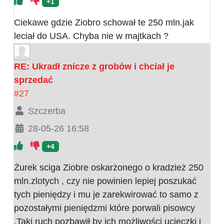
+1
Ciekawe gdzie Ziobro schował te 250 mln.jak
leciał do USA. Chyba nie w majtkach ?
RE: Ukradł znicze z grobów i chciał je
sprzedać
#27
Szczerba
28-05-26 16:58
+4
Żurek sciga Ziobre oskarżonego o kradzież 250
mln.zlotych , czy nie powinien lepiej poszukać
tych pieniędzy i mu je zarekwirować to samo z
pozostałymi pieniędzmi które porwali pisowcy
.Taki ruch pozbawił by ich możliwości ucieczki i