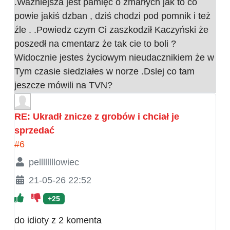
.Wazniejsza jest pamięć o zmarłych jak to co
powie jakiś dzban , dziś chodzi pod pomnik i też
źle . .Powiedz czym Ci zaszkodził Kaczyński że
poszedł na cmentarz że tak cie to boli ?
Widocznie jestes życiowym nieudacznikiem że w
Tym czasie siedziałes w norze .Dslej co tam
jeszcze mówili na TVN?
RE: Ukradł znicze z grobów i chciał je
sprzedać
#6
pellllllllowiec
21-05-26 22:52
+25
do idioty z 2 komenta