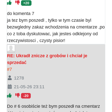
+20
do komenta 7
ja tez bym poszedl , tylko w tym czasie byl
bezwgledny zakaz wchodzenia na cmentarze ,po
co z toba dyskutowac, jak jestes odklejony od
rzeczywistosci , czysty pisior!
RE: Ukradł znicze z grobów i chciał je
sprzedać
#7
1278
21-05-26 23:11
-20
Do # 6 osobiście też bym poszedł na cmentarz