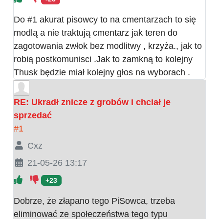
Do #1 akurat pisowcy to na cmentarzach to się
modlą a nie traktują cmentarz jak teren do
zagotowania zwłok bez modlitwy , krzyża., jak to
robią postkomunisci .Jak to zamkną to kolejny
Thusk będzie miał kolejny głos na wyborach .
RE: Ukradł znicze z grobów i chciał je
sprzedać
#1
Cxz
21-05-26 13:17
+23
Dobrze, że złapano tego PiSowca, trzeba
eliminować ze społeczeństwa tego typu