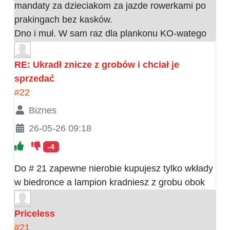
mandaty za dzieciakom za jazde rowerkami po
prakingach bez kasków.
Dno i muł. W sam raz dla plankonu KO-watego
RE: Ukradł znicze z grobów i chciał je
sprzedać
#22
Biznes
26-05-26 09:18
-4
Do # 21 zapewne nierobie kupujesz tylko wkłady
w biedronce a lampion kradniesz z grobu obok
Priceless
#21