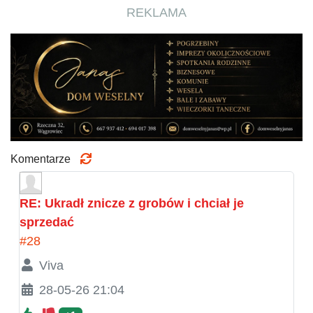
REKLAMA
Komentarze
RE: Ukradł znicze z grobów i chciał je
sprzedać
#28
Viva
28-05-26 21:04