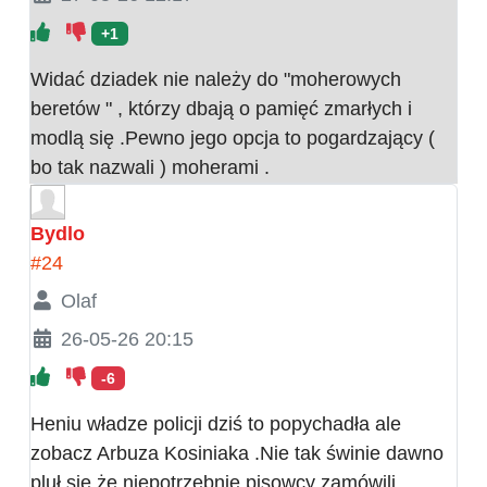
+1
Widać dziadek nie należy do "moherowych
beretów " , którzy dbają o pamięć zmarłych i
modlą się .Pewno jego opcja to pogardzający (
bo tak nazwali ) moherami .
Bydlo
#24
Olaf
26-05-26 20:15
-6
Heniu władze policji dziś to popychadła ale
zobacz Arbuza Kosiniaka .Nie tak świnie dawno
pluł się że niepotrzebnie pisowcy zamówili