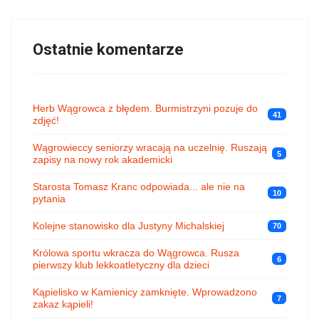
Ostatnie komentarze
Herb Wągrowca z błędem. Burmistrzyni pozuje do
41
zdjęć!
Wągrowieccy seniorzy wracają na uczelnię. Ruszają
5
zapisy na nowy rok akademicki
Starosta Tomasz Kranc odpowiada... ale nie na
10
pytania
Kolejne stanowisko dla Justyny Michalskiej
70
Królowa sportu wkracza do Wągrowca. Rusza
6
pierwszy klub lekkoatletyczny dla dzieci
Kąpielisko w Kamienicy zamknięte. Wprowadzono
7
zakaz kąpieli!