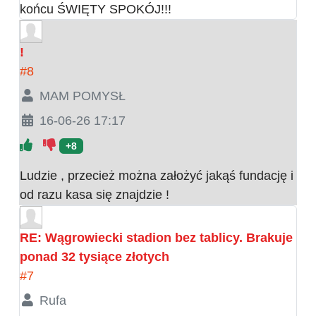
końcu ŚWIĘTY SPOKÓJ!!!
!
#8
MAM POMYSŁ
16-06-26 17:17
+8
Ludzie , przecież można założyć jakąś fundację i
od razu kasa się znajdzie !
RE: Wągrowiecki stadion bez tablicy. Brakuje
ponad 32 tysiące złotych
#7
Rufa