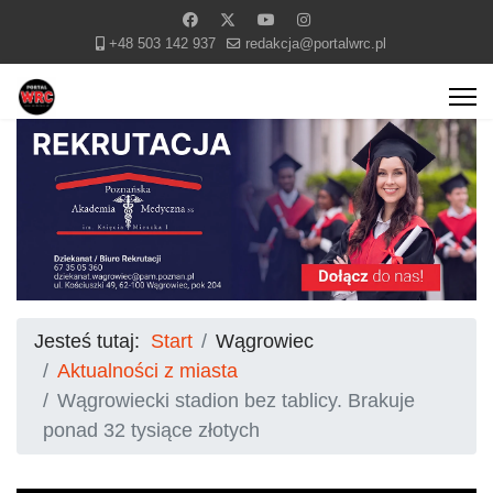
+48 503 142 937
redakcja@portalwrc.pl
Jesteś tutaj:
Start
Wągrowiec
Aktualności z miasta
Wągrowiecki stadion bez tablicy. Brakuje
ponad 32 tysiące złotych