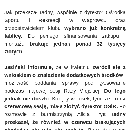
Jak przekazał radny, wspólnie z dyrektor Ośrodka
Sportu i Rekreacji w Wągrowcu oraz
przedstawicielem klubu
wybrano już konkretną
tablicę
. Do pełnego sfinansowania zakupu i
montażu
brakuje jednak ponad 32 tysięcy
złotych.
Jasiński informuje
, że w kwietniu
zwrócił się z
wnioskiem o znalezienie dodatkowych środków
i
możliwość poddania sprawy pod głosowanie
podczas majowej sesji Rady Miejskiej.
Do tego
jednak nie doszło
. Kolejny wniosek, tym razem
na
czerwcową sesję, miała złożyć dyrektor
OSiR
.
Po
rozmowie z
burmistrzynią
Alicją
Trytt
radny
przekazał, że również w czerwcu brakujących
pieniędzy nie uda się znaleźć.
Burmistrz miała