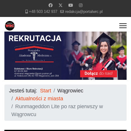
+48 503 142 937
redakcja@portalwrc.pl
Jesteś tutaj:
Start
Wągrowiec
Aktualności z miasta
Runmageddon Lite po raz pierwszy w
Wągrowcu