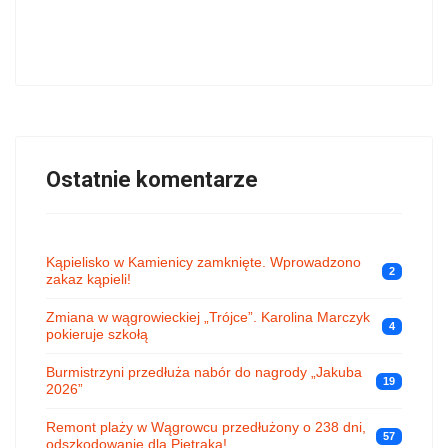
Ostatnie komentarze
Kąpielisko w Kamienicy zamknięte. Wprowadzono
2
zakaz kąpieli!
Zmiana w wągrowieckiej „Trójce”. Karolina Marczyk
4
pokieruje szkołą
Burmistrzyni przedłuża nabór do nagrody „Jakuba
19
2026”
Remont plaży w Wągrowcu przedłużony o 238 dni,
57
odszkodowanie dla Pietraka!