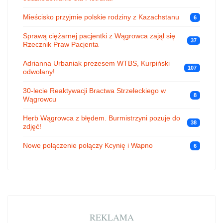
Mieścisko przyjmie polskie rodziny z Kazachstanu
6
Sprawą ciężarnej pacjentki z Wągrowca zajął się
37
Rzecznik Praw Pacjenta
Adrianna Urbaniak prezesem WTBS, Kurpiński
107
odwołany!
30-lecie Reaktywacji Bractwa Strzeleckiego w
8
Wągrowcu
Herb Wągrowca z błędem. Burmistrzyni pozuje do
38
zdjęć!
Nowe połączenie połączy Kcynię i Wapno
6
REKLAMA