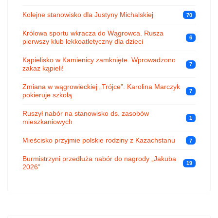
Kolejne stanowisko dla Justyny Michalskiej
70
Królowa sportu wkracza do Wągrowca. Rusza
6
pierwszy klub lekkoatletyczny dla dzieci
Kąpielisko w Kamienicy zamknięte. Wprowadzono
7
zakaz kąpieli!
Zmiana w wągrowieckiej „Trójce”. Karolina Marczyk
7
pokieruje szkołą
Ruszył nabór na stanowisko ds. zasobów
1
mieszkaniowych
Mieścisko przyjmie polskie rodziny z Kazachstanu
7
Burmistrzyni przedłuża nabór do nagrody „Jakuba
19
2026”