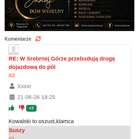
Komentarze
RE: W Srebrnej Górze przebudują drogę
dojazdową do pól
#2
Xxxxr
21-06-26 18:25
+7
Kowalski to oszust,klamca
Suszy
#1