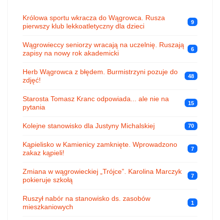
Królowa sportu wkracza do Wągrowca. Rusza
9
pierwszy klub lekkoatletyczny dla dzieci
Wągrowieccy seniorzy wracają na uczelnię. Ruszają
6
zapisy na nowy rok akademicki
Herb Wągrowca z błędem. Burmistrzyni pozuje do
48
zdjęć!
Starosta Tomasz Kranc odpowiada... ale nie na
15
pytania
Kolejne stanowisko dla Justyny Michalskiej
70
Kąpielisko w Kamienicy zamknięte. Wprowadzono
7
zakaz kąpieli!
Zmiana w wągrowieckiej „Trójce”. Karolina Marczyk
7
pokieruje szkołą
Ruszył nabór na stanowisko ds. zasobów
1
mieszkaniowych