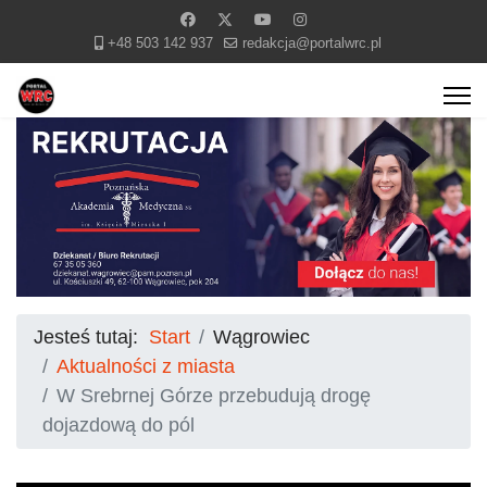
+48 503 142 937
redakcja@portalwrc.pl
Jesteś tutaj:
Start
Wągrowiec
Aktualności z miasta
W Srebrnej Górze przebudują drogę
dojazdową do pól