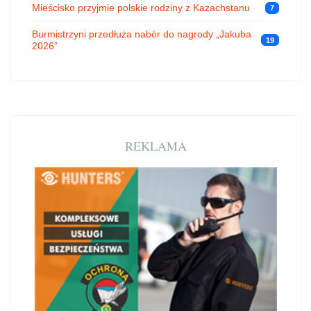
Mieścisko przyjmie polskie rodziny z Kazachstanu
7
Burmistrzyni przedłuża nabór do nagrody „Jakuba
19
2026”
REKLAMA