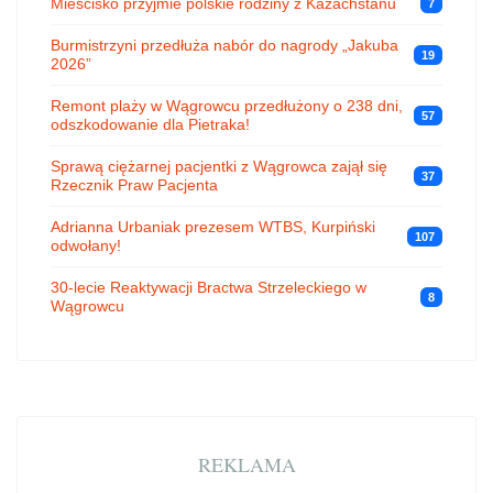
Mieścisko przyjmie polskie rodziny z Kazachstanu
7
Burmistrzyni przedłuża nabór do nagrody „Jakuba
19
2026”
Remont plaży w Wągrowcu przedłużony o 238 dni,
57
odszkodowanie dla Pietraka!
Sprawą ciężarnej pacjentki z Wągrowca zajął się
37
Rzecznik Praw Pacjenta
Adrianna Urbaniak prezesem WTBS, Kurpiński
107
odwołany!
30-lecie Reaktywacji Bractwa Strzeleckiego w
8
Wągrowcu
REKLAMA