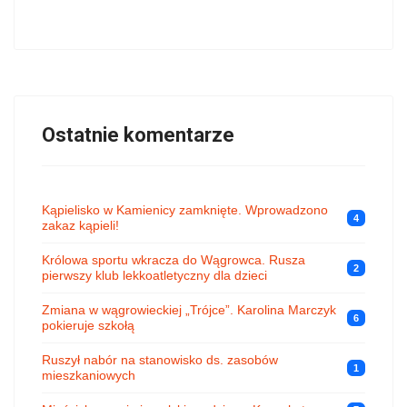
Ostatnie komentarze
Kąpielisko w Kamienicy zamknięte. Wprowadzono
4
zakaz kąpieli!
Królowa sportu wkracza do Wągrowca. Rusza
2
pierwszy klub lekkoatletyczny dla dzieci
Zmiana w wągrowieckiej „Trójce”. Karolina Marczyk
6
pokieruje szkołą
Ruszył nabór na stanowisko ds. zasobów
1
mieszkaniowych