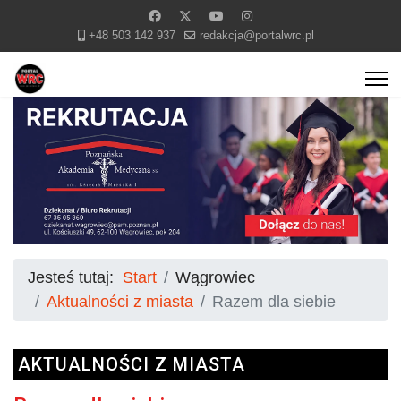
+48 503 142 937
redakcja@portalwrc.pl
Jesteś tutaj:
Start
Wągrowiec
Aktualności z miasta
Razem dla siebie
AKTUALNOŚCI Z MIASTA