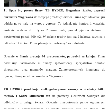
11 lipca br.,
prezes firmy TB HYDRO, Eugeniusz Szafer
,
zaprosił
burmistrz Wągrowca
do swojego przedsiębiorstwa. Firma wybudowała i już
oddała nową halę na wyroby gotowe. To jednak nie koniec. 1 września,
zostanie oddana do użytku 2 nowa hala, produkcyjno-montażowa o
powierzchni ponad 600 m2. W trakcie testów jest też 2-hakowa suwnica o
udźwigu 8 i 40 ton. Firma planuje też zwiększyć zatrudnienie.
Obecnie
w firmie pracuje 44 pracowników, potrzebni są kolejni
. Firma
poszukuje fachowców z branży spawalniczej, specjalistów obróbki
skrawaniem oraz monterów maszyn. Zainteresowanych kierujemy do
dyrekcji firmy na ul. Jankowską w Wągrowcu.
TB HYDRO produkuje wielkogabarytowe zawory o średnicy kilku
metrów i wadze kilkunastu ton
na potrzeby elektrowni wodnych dla
odbiorców z całego świata. Obecnie przygotowuje partię ogromnych
zaworów z przeznaczeniem na rynek hinduski oraz do Włoch. Po