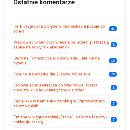
Ostatnie komentarze
Herb Wągrowca z błędem. Burmistrzyni pozuje do
41
zdjęć!
Wągrowieccy seniorzy wracają na uczelnię. Ruszają
5
zapisy na nowy rok akademicki
Starosta Tomasz Kranc odpowiada... ale nie na
10
pytania
Kolejne stanowisko dla Justyny Michalskiej
70
Królowa sportu wkracza do Wągrowca. Rusza
6
pierwszy klub lekkoatletyczny dla dzieci
Kąpielisko w Kamienicy zamknięte. Wprowadzono
7
zakaz kąpieli!
Zmiana w wągrowieckiej „Trójce”. Karolina Marczyk
7
pokieruje szkołą