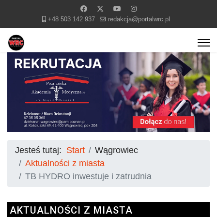
+48 503 142 937
redakcja@portalwrc.pl
Jesteś tutaj:
Start
Wągrowiec
Aktualności z miasta
TB HYDRO inwestuje i zatrudnia
AKTUALNOŚCI Z MIASTA