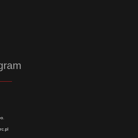
agram
eo.
rc.pl