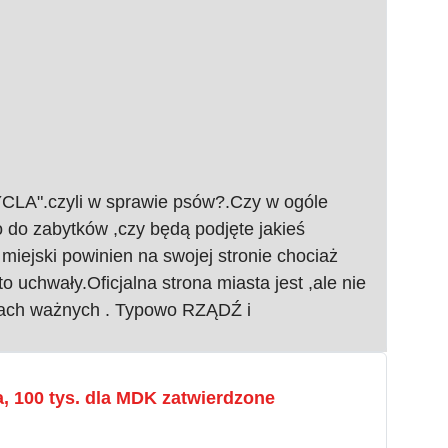
YCLA".czyli w sprawie psów?.Czy w ogóle
o do zabytków ,czy będą podjęte jakieś
iejski powinien na swojej stronie chociaż
uchwały.Oficjalna strona miasta jest ,ale nie
wach ważnych . Typowo RZĄDŹ i
, 100 tys. dla MDK zatwierdzone