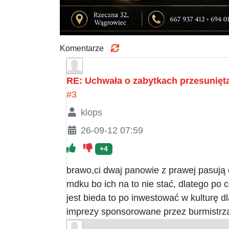
Komentarze
RE: Uchwała o zabytkach przesunięta
#3
klops
26-09-12 07:59
+4
brawo,ci dwaj panowie z prawej pasują do
mdku bo ich na to nie stać, dlatego po co
jest bieda to po inwestować w kulturę d
imprezy sponsorowane przez burmistr