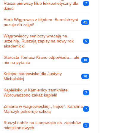
Rusza pierwszy klub lekkoatletyczny dla
7
dzieci
Herb Wągrowca z błędem. Burmistrzyni
41
pozuje do zdjęć!
Wągrowieccy seniorzy wracają na
uczelnię. Ruszają zapisy na nowy rok
5
akademicki
Starosta Tomasz Kranc odpowiada... ale
10
nie na pytania
Kolejne stanowisko dla Justyny
70
Michalskiej
Kąpielisko w Kamienicy zamknięte.
7
Wprowadzono zakaz kąpieli!
Zmiana w wągrowieckiej „Trójce”. Karolina
7
Marczyk pokieruje szkołą
Ruszył nabór na stanowisko ds. zasobów
1
mieszkaniowych