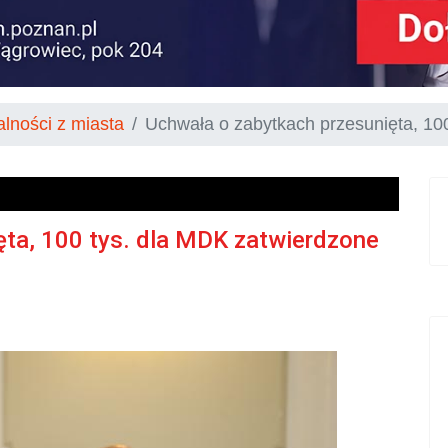
alności z miasta
Uchwała o zabytkach przesunięta, 10
ęta, 100 tys. dla MDK zatwierdzone