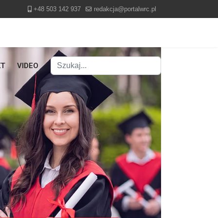
+48 503 142 937
redakcja@portalwrc.pl
Szukaj
KT
VIDEO
Type 2 or more characters for results.