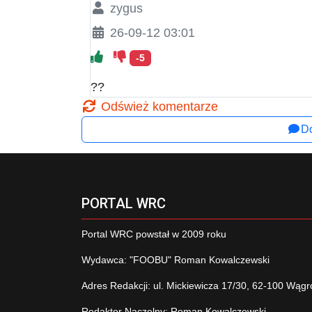
zygus
26-09-12 03:01
-5
??
Odśwież komentarze
Do
PORTAL WRC
Portal WRC powstał w 2009 roku
Wydawca: "FOOBU" Roman Kowalczewski
Adres Redakcji: ul. Mickiewicza 17/30, 62-100 Wągr
Redaktor Naczelny: Roman Kowalczewski