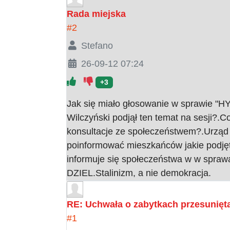
Rada miejska
#2
Stefano
26-09-12 07:24
+3
Jak się miało głosowanie w sprawie "H
Wilczyński podjął ten temat na sesji?.C
konsultacje ze społeczeństwem?.Urząd m
poinformować mieszkańców jakie podjęto 
informuje się społeczeństwa w w spra
DZIEL.Stalinizm, a nie demokracja.
RE: Uchwała o zabytkach przesunięta
#1