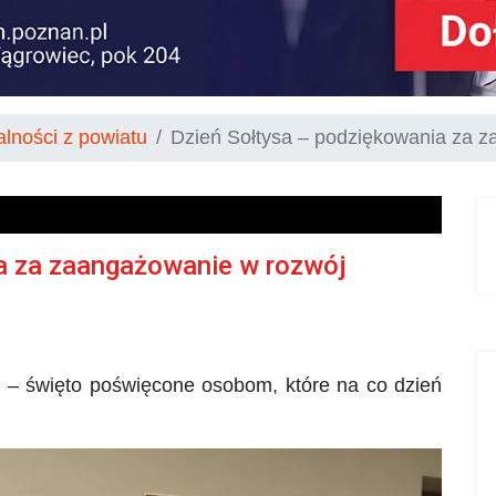
alności z powiatu
Dzień Sołtysa – podziękowania za z
a za zaangażowanie w rozwój
 – święto poświęcone osobom, które na co dzień