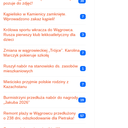
39
pozuje do zdjęć!
Kąpielisko w Kamienicy zamknięte.
7
Wprowadzono zakaz kąpieli!
Królowa sportu wkracza do Wągrowca.
Rusza pierwszy klub lekkoatletyczny dla
3
dzieci
Zmiana w wągrowieckiej „Trójce”. Karolina
7
Marczyk pokieruje szkołą
Ruszył nabór na stanowisko ds. zasobów
1
mieszkaniowych
Mieścisko przyjmie polskie rodziny z
7
Kazachstanu
Burmistrzyni przedłuża nabór do nagrody
19
„Jakuba 2026”
Remont plaży w Wągrowcu przedłużony
57
o 238 dni, odszkodowanie dla Pietraka!