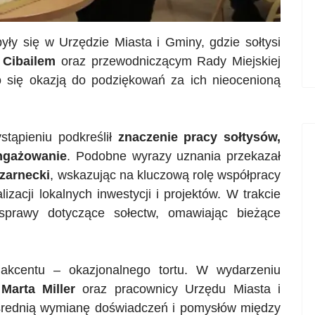
yły się w Urzędzie Miasta i Gminy, gdzie sołtysi
m
Cibailem
oraz przewodniczącym Rady Miejskiej
ło się okazją do podziękowań za ich nieocenioną
ąpieniu podkreślił
znaczenie pracy sołtysów,
angażowanie
. Podobne wyrazy uznania przekazał
zarnecki
, wskazując na kluczową rolę współpracy
acji lokalnych inwestycji i projektów. W trakcie
 sprawy dotyczące sołectw, omawiając bieżące
 akcentu – okazjonalnego tortu. W wydarzeniu
y
Marta Miller
oraz pracownicy Urzędu Miasta i
średnią wymianę doświadczeń i pomysłów między