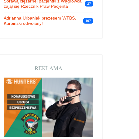
Sprawą ciężarnej pacjentki z Wągrowca
37
zajął się Rzecznik Praw Pacjenta
Adrianna Urbaniak prezesem WTBS,
107
Kurpiński odwołany!
REKLAMA