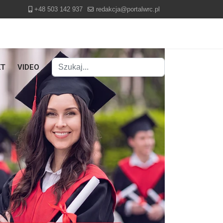
+48 503 142 937
redakcja@portalwrc.pl
Szukaj
KT
VIDEO
Type 2 or more characters for results.