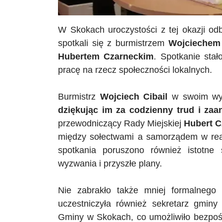
W Skokach uroczystości z tej okazji odb
spotkali się z burmistrzem
Wojcieche
Hubertem Czarneckim
. Spotkanie sta
pracę na rzecz społeczności lokalnych.
Burmistrz
Wojciech
Cibail
w swoim wyst
dziękując im za codzienny trud i za
przewodniczący Rady Miejskiej
Hubert C
między sołectwami a samorządem w realiz
spotkania poruszono również istotne
wyzwania i przyszłe plany.
Nie zabrakło także mniej formalnego
uczestniczyła również sekretarz gmin
Gminy w Skokach, co umożliwiło bezpo