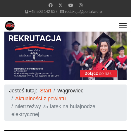
+48 503 142 937
redakcja@portalwrc.pl
Jesteś tutaj:
Start
Wągrowiec
Aktualności z powiatu
Nietrzeźwy 25-latek na hulajnodze
elektrycznej