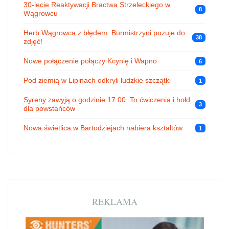
30-lecie Reaktywacji Bractwa Strzeleckiego w
8
Wągrowcu
Herb Wągrowca z błędem. Burmistrzyni pozuje do
38
zdjęć!
Nowe połączenie połączy Kcynię i Wapno
6
Pod ziemią w Lipinach odkryli ludzkie szczątki
1
Syreny zawyją o godzinie 17.00. To ćwiczenia i hołd
3
dla powstańców
Nowa świetlica w Bartodziejach nabiera kształtów
1
REKLAMA