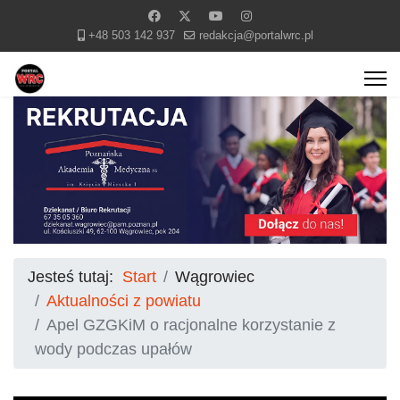
+48 503 142 937
redakcja@portalwrc.pl
Jesteś tutaj:
Start
Wągrowiec
Aktualności z powiatu
Apel GZGKiM o racjonalne korzystanie z
wody podczas upałów