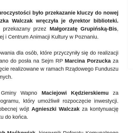
oczystości było przekazanie kluczy do nowej
ka Walczak wręczyła je dyrektor biblioteki.
wy przekazany przez
Małgorzatę Grupińską-Bis
,
nej i Centrum Animacji Kultury w Poznaniu.
nia dla osób, które przyczyniły się do realizacji
owano do posła na Sejm RP
Marcina Porzucka
za
ięcie realizowane w ramach Rządowego Funduszu
znych.
wi Gminy Wapno
Maciejowi Kędzierskiemu
za
ogramu, który umożliwił rozpoczęcie inwestycji.
obecnej wójt
Agnieszki Walczak
za kontynuację
tu do końca.
ch Maćkowiak
, kierownik Referatu Komunalnego