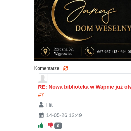
Komentarze
RE: Nowa biblioteka w Wapnie już ot
#7
Hit
14-05-26 12:49
0