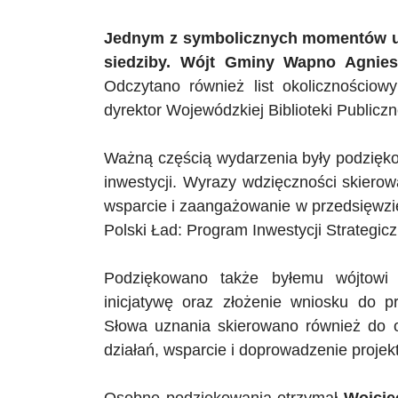
Jednym z symbolicznych momentów ur
siedziby. Wójt Gminy Wapno Agniesz
Odczytano również list okolicznościo
dyrektor Wojewódzkiej Biblioteki Publicz
Ważną częścią wydarzenia były podziękowa
inwestycji. Wyrazy wdzięczności skier
wsparcie i zaangażowanie w przedsięwz
Polski Ład: Program Inwestycji Strategic
Podziękowano także byłemu wójto
inicjatywę oraz złożenie wniosku do pr
Słowa uznania skierowano również do 
działań, wsparcie i doprowadzenie projek
Osobne podziękowania otrzymał
Wojcie