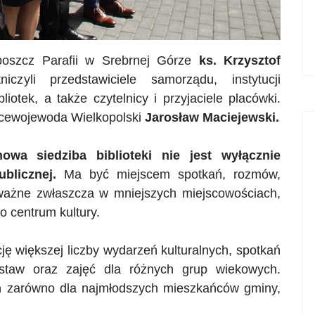
oboszcz Parafii w Srebrnej Górze
ks. Krzysztof
zyli przedstawiciele samorządu, instytucji
liotek, a także czytelnicy i przyjaciele placówki.
Wicewojewoda Wielkopolski
Jarosław Maciejewski.
nowa siedziba biblioteki nie jest wyłącznie
blicznej.
Ma być miejscem spotkań, rozmów,
 ważne zwłaszcza w mniejszych miejscowościach,
go centrum kultury.
ę większej liczby wydarzeń kulturalnych, spotkań
ystaw oraz zajęć dla różnych grup wiekowych.
m
zarówno dla najmłodszych mieszkańców gminy,