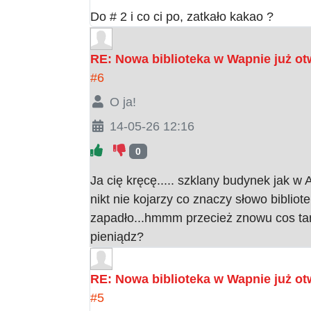
Do # 2 i co ci po, zatkało kakao ?
RE: Nowa biblioteka w Wapnie już ot
#6
O ja!
14-05-26 12:16
0
Ja cię kręcę..... szklany budynek jak w
nikt nie kojarzy co znaczy słowo biblio
zapadło...hmmm przecież znowu cos tam 
pieniądz?
RE: Nowa biblioteka w Wapnie już ot
#5