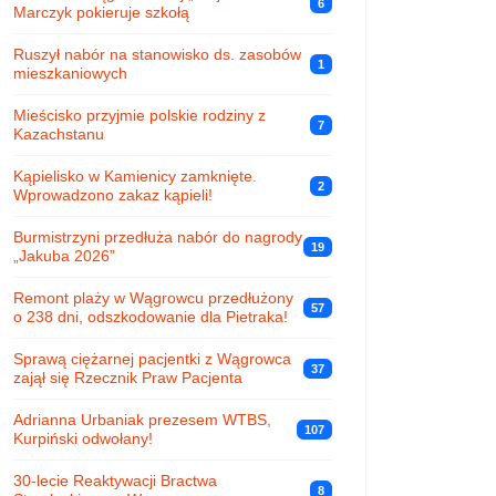
6
Marczyk pokieruje szkołą
Ruszył nabór na stanowisko ds. zasobów
1
mieszkaniowych
Mieścisko przyjmie polskie rodziny z
7
Kazachstanu
Kąpielisko w Kamienicy zamknięte.
2
Wprowadzono zakaz kąpieli!
Burmistrzyni przedłuża nabór do nagrody
19
„Jakuba 2026”
Remont plaży w Wągrowcu przedłużony
57
o 238 dni, odszkodowanie dla Pietraka!
Sprawą ciężarnej pacjentki z Wągrowca
37
zajął się Rzecznik Praw Pacjenta
Adrianna Urbaniak prezesem WTBS,
107
Kurpiński odwołany!
30-lecie Reaktywacji Bractwa
8