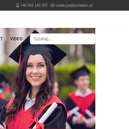
+48 503 142 937
redakcja@portalwrc.pl
Szukaj
KT
VIDEO
Type 2 or more characters for results.