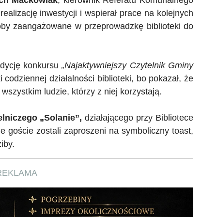
alizację inwestycji i wspierał prace na kolejnych
by zaangażowane w przeprowadzkę biblioteki do
edycję konkursu
„Najaktywniejszy Czytelnik Gminy
 codziennej działalności biblioteki, bo pokazał, że
szystkim ludzie, którzy z niej korzystają.
lniczego „Solanie”,
działającego przy Bibliotece
 goście zostali zaproszeni na symboliczny toast,
iby.
REKLAMA