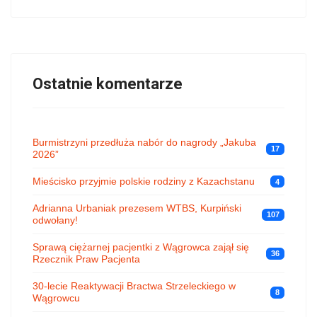
Ostatnie komentarze
Burmistrzyni przedłuża nabór do nagrody „Jakuba
17
2026”
Mieścisko przyjmie polskie rodziny z Kazachstanu
4
Adrianna Urbaniak prezesem WTBS, Kurpiński
107
odwołany!
Sprawą ciężarnej pacjentki z Wągrowca zajął się
36
Rzecznik Praw Pacjenta
30-lecie Reaktywacji Bractwa Strzeleckiego w
8
Wągrowcu