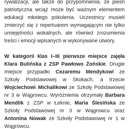
rywalizacji, ale także do przypomnienia, że pieśń
patriotyczna wciąż może być ważnym elementem
edukacji młodego pokolenia. Uczestnicy musieli
zmierzyć się z repertuarem wymagającym nie tylko
umiejętności wokalnych, ale również zrozumienia
treści i emocji wpisanych w wykonywane utwory.
W kategorii klas I–III pierwsze miejsce zajęła
Klara Bulińska z ZSP Pawłowo
Żońskie
. Drugie
miejsce przypadło
Cezaremu Mendykowi
ze
Szkoły Podstawowej w Skokach, a trzecie
Wojciechowi Michalikowi
ze Szkoły Podstawowej
nr 3 w Wągrowcu. Wyróżnienia otrzymały
Barbara
Mendlik
z ZSP w Łeknie,
Maria Ślesińska
ze
Szkoły Podstawowej nr 3 w Wągrowcu oraz
Antonina Nowak
ze Szkoły Podstawowej nr 1 w
Wągrowcu.