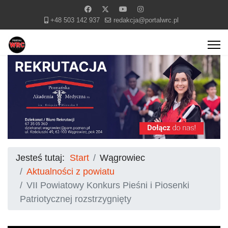
+48 503 142 937
redakcja@portalwrc.pl
Jesteś tutaj:
Start
Wągrowiec
Aktualności z powiatu
VII Powiatowy Konkurs Pieśni i Piosenki
Patriotycznej rozstrzygnięty