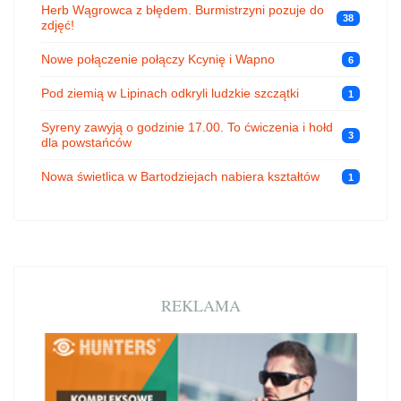
Herb Wągrowca z błędem. Burmistrzyni pozuje do
38
zdjęć!
Nowe połączenie połączy Kcynię i Wapno
6
Pod ziemią w Lipinach odkryli ludzkie szczątki
1
Syreny zawyją o godzinie 17.00. To ćwiczenia i hołd
3
dla powstańców
Nowa świetlica w Bartodziejach nabiera kształtów
1
REKLAMA