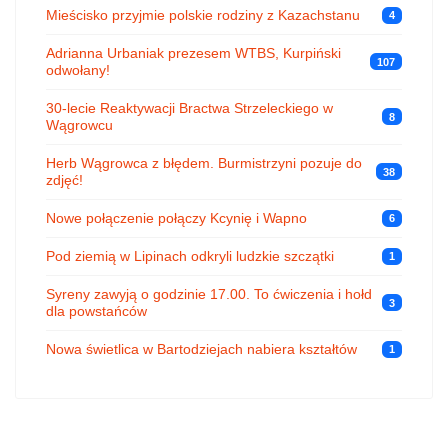
Mieścisko przyjmie polskie rodziny z Kazachstanu
4
Adrianna Urbaniak prezesem WTBS, Kurpiński
107
odwołany!
30-lecie Reaktywacji Bractwa Strzeleckiego w
8
Wągrowcu
Herb Wągrowca z błędem. Burmistrzyni pozuje do
38
zdjęć!
Nowe połączenie połączy Kcynię i Wapno
6
Pod ziemią w Lipinach odkryli ludzkie szczątki
1
Syreny zawyją o godzinie 17.00. To ćwiczenia i hołd
3
dla powstańców
Nowa świetlica w Bartodziejach nabiera kształtów
1