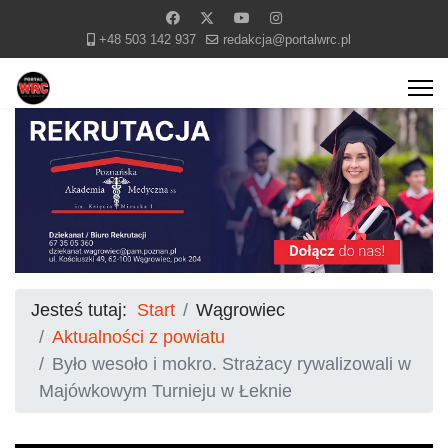
+48 503 142 937
redakcja@portalwrc.pl
Jesteś tutaj:
Start
Wągrowiec
Aktualności z powiatu
Było wesoło i mokro. Strażacy rywalizowali w
Majówkowym Turnieju w Łeknie