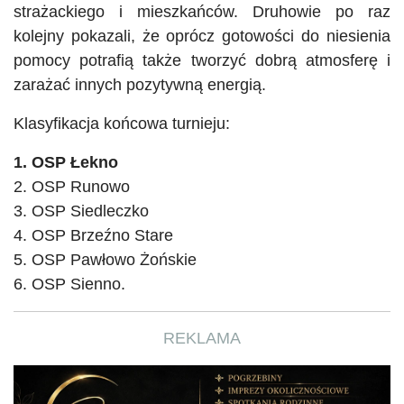
strażackiego i mieszkańców. Druhowie po raz
kolejny pokazali, że oprócz gotowości do niesienia
pomocy potrafią także tworzyć dobrą atmosferę i
zarażać innych pozytywną energią.
Klasyfikacja końcowa turnieju:
1. OSP Łekno
2. OSP Runowo
3. OSP Siedleczko
4. OSP Brzeźno Stare
5. OSP Pawłowo Żońskie
6. OSP Sienno.
REKLAMA