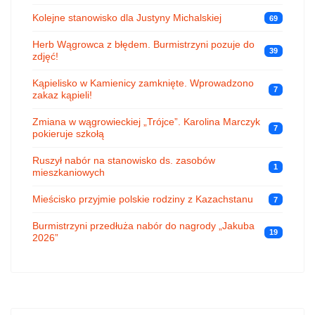
Kolejne stanowisko dla Justyny Michalskiej
69
Herb Wągrowca z błędem. Burmistrzyni pozuje do
39
zdjęć!
Kąpielisko w Kamienicy zamknięte. Wprowadzono
7
zakaz kąpieli!
Zmiana w wągrowieckiej „Trójce”. Karolina Marczyk
7
pokieruje szkołą
Ruszył nabór na stanowisko ds. zasobów
1
mieszkaniowych
Mieścisko przyjmie polskie rodziny z Kazachstanu
7
Burmistrzyni przedłuża nabór do nagrody „Jakuba
19
2026”