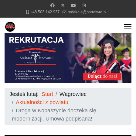
+48 503 142 937
redakcja@portalwrc.pl
Jesteś tutaj:
Start
Wągrowiec
Aktualności z powiatu
Droga w Kopaszynie doczeka się
modernizacji. Umowa podpisana!