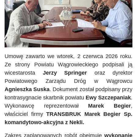
Umowę zawarto we wtorek, 2 czerwca 2026 roku.
Ze strony Powiatu Wągrowieckiego podpisali ją
wicestarosta
Jerzy Springer
oraz dyrektor
Powiatowego Zarządu Dróg w Wągrowcu
Agnieszka Suska
. Dokument został podpisany przy
kontrasygnacie skarbnik powiatu
Ewy Szczepaniak
.
Wykonawcę reprezentował
Marek Begier
,
właściciel firmy
TRANSBRUK Marek Begier Sp.
komandytowo-akcyjna z Nekli.
Zakres zaplanowanych robót obejmuje
wykonanie